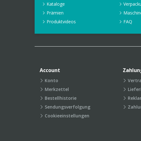
Kataloge
Verpack
Prämien
Maschin
Produktvideos
FAQ
Account
Zahlun
Konto
Vertr
Merkzettel
Liefe
Bestellhistorie
Rekla
Sendungsverfolgung
Zahlu
Cookieeinstellungen