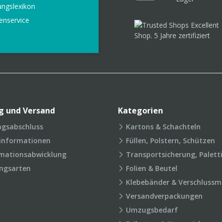
ungslexikon
enservice
g und Versand
Kategorien
agsabschluss
Kartons & Schachteln
rinformationen
Füllen, Polstern, Schützen
mationsabwicklung
Transportsicherung, Palett
ngsarten
Folien & Beutel
Klebebänder & Verschlussmi
Versandverpackungen
Umzugsbedarf