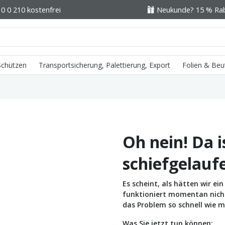
0 0 210 kostenfrei
Neukunde? 15 % Raba
 Schützen
Transportsicherung, Palettierung, Export
Folien & Beu
Oh nein! Da i
schiefgelauf
Es scheint, als hätten wir e
funktioniert momentan nicht 
das Problem so schnell wie m
Was Sie jetzt tun können: