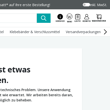
tt* auf Ihre erste Bestellung!
inkl. MwSt.
WARENKORB
SERVICE
LISTE
KONTO
WIKI
tel
Klebebänder & Verschlussmittel
Versandverpackungen
U
st etwas
en.
in technisches Problem. Unsere Anwendung
wie erwartet. Wir arbeiten bereits daran,
öglich zu beheben.