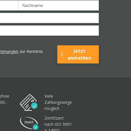
Jetzt
timmungen
zur Kenntnis
anmelden
freie
Viele
00,-
Zahlungswege
möglich
Zertifiziert
nach ISO 9001
+ 14001