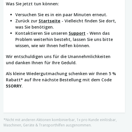
Was Sie jetzt tun können:
Versuchen Sie es in ein paar Minuten erneut.
Zurück zur
Startseite
- Vielleicht finden Sie dort,
was Sie benötigen.
Kontaktieren Sie unseren
Support
- Wenn das
Problem weiterhin besteht, lassen Sie uns bitte
wissen, wie wir Ihnen helfen können.
Wir entschuldigen uns für die Unannehmlichkeiten
und danken Ihnen für Ihre Geduld.
Als kleine Wiedergutmachung schenken wir Ihnen 5 %
Rabatt* auf Ihre nächste Bestellung mit dem Code
5SORRY
.
*Nicht mit anderen Aktionen kombinierbar, 1x pro Kunde einlösbar,
Maschinen, Geräte & Transporthilfen ausgenommen.