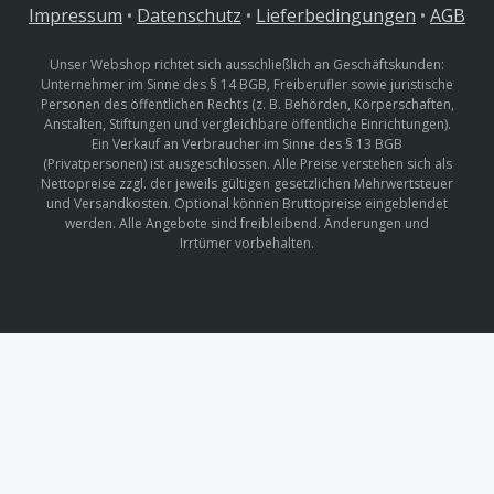
Impressum
•
Datenschutz
•
Lieferbedingungen
•
AGB
Unser Webshop richtet sich ausschließlich an Geschäftskunden:
Unternehmer im Sinne des § 14 BGB, Freiberufler sowie juristische
Personen des öffentlichen Rechts (z. B. Behörden, Körperschaften,
Anstalten, Stiftungen und vergleichbare öffentliche Einrichtungen).
Ein Verkauf an Verbraucher im Sinne des § 13 BGB
(Privatpersonen) ist ausgeschlossen. Alle Preise verstehen sich als
Nettopreise zzgl. der jeweils gültigen gesetzlichen Mehrwertsteuer
und Versandkosten. Optional können Bruttopreise eingeblendet
werden. Alle Angebote sind freibleibend. Änderungen und
Irrtümer vorbehalten.