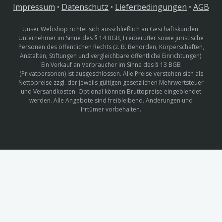
Impressum
•
Datenschutz
•
Lieferbedingungen
•
AGB
Unser Webshop richtet sich ausschließlich an Geschäftskunden:
Unternehmer im Sinne des § 14 BGB, Freiberufler sowie juristische
Personen des öffentlichen Rechts (z. B. Behörden, Körperschaften,
Anstalten, Stiftungen und vergleichbare öffentliche Einrichtungen).
Ein Verkauf an Verbraucher im Sinne des § 13 BGB
(Privatpersonen) ist ausgeschlossen. Alle Preise verstehen sich als
Nettopreise zzgl. der jeweils gültigen gesetzlichen Mehrwertsteuer
und Versandkosten. Optional können Bruttopreise eingeblendet
werden. Alle Angebote sind freibleibend. Änderungen und
Irrtümer vorbehalten.