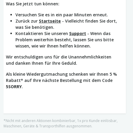
Was Sie jetzt tun können:
Versuchen Sie es in ein paar Minuten erneut.
Zurück zur
Startseite
- Vielleicht finden Sie dort,
was Sie benötigen.
Kontaktieren Sie unseren
Support
- Wenn das
Problem weiterhin besteht, lassen Sie uns bitte
wissen, wie wir Ihnen helfen können.
Wir entschuldigen uns für die Unannehmlichkeiten
und danken Ihnen für Ihre Geduld.
Als kleine Wiedergutmachung schenken wir Ihnen 5 %
Rabatt* auf Ihre nächste Bestellung mit dem Code
5SORRY
.
*Nicht mit anderen Aktionen kombinierbar, 1x pro Kunde einlösbar,
Maschinen, Geräte & Transporthilfen ausgenommen.