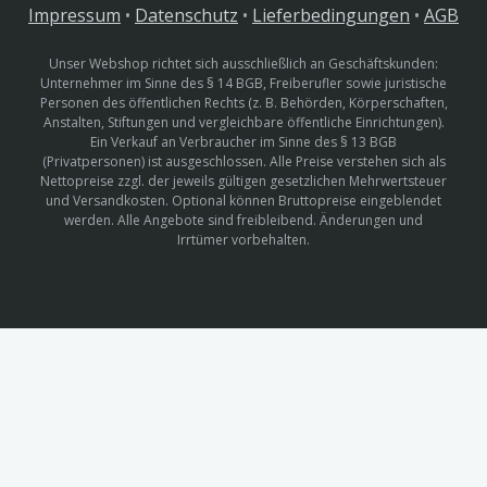
Impressum
•
Datenschutz
•
Lieferbedingungen
•
AGB
Unser Webshop richtet sich ausschließlich an Geschäftskunden:
Unternehmer im Sinne des § 14 BGB, Freiberufler sowie juristische
Personen des öffentlichen Rechts (z. B. Behörden, Körperschaften,
Anstalten, Stiftungen und vergleichbare öffentliche Einrichtungen).
Ein Verkauf an Verbraucher im Sinne des § 13 BGB
(Privatpersonen) ist ausgeschlossen. Alle Preise verstehen sich als
Nettopreise zzgl. der jeweils gültigen gesetzlichen Mehrwertsteuer
und Versandkosten. Optional können Bruttopreise eingeblendet
werden. Alle Angebote sind freibleibend. Änderungen und
Irrtümer vorbehalten.