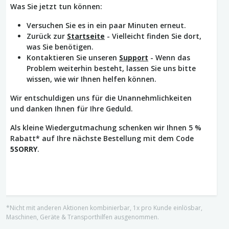
Was Sie jetzt tun können:
Versuchen Sie es in ein paar Minuten erneut.
Zurück zur
Startseite
- Vielleicht finden Sie dort,
was Sie benötigen.
Kontaktieren Sie unseren
Support
- Wenn das
Problem weiterhin besteht, lassen Sie uns bitte
wissen, wie wir Ihnen helfen können.
Wir entschuldigen uns für die Unannehmlichkeiten
und danken Ihnen für Ihre Geduld.
Als kleine Wiedergutmachung schenken wir Ihnen 5 %
Rabatt* auf Ihre nächste Bestellung mit dem Code
5SORRY
.
*Nicht mit anderen Aktionen kombinierbar, 1x pro Kunde einlösbar,
Maschinen, Geräte & Transporthilfen ausgenommen.