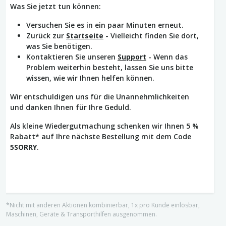
Was Sie jetzt tun können:
Versuchen Sie es in ein paar Minuten erneut.
Zurück zur
Startseite
- Vielleicht finden Sie dort,
was Sie benötigen.
Kontaktieren Sie unseren
Support
- Wenn das
Problem weiterhin besteht, lassen Sie uns bitte
wissen, wie wir Ihnen helfen können.
Wir entschuldigen uns für die Unannehmlichkeiten
und danken Ihnen für Ihre Geduld.
Als kleine Wiedergutmachung schenken wir Ihnen 5 %
Rabatt* auf Ihre nächste Bestellung mit dem Code
5SORRY
.
*Nicht mit anderen Aktionen kombinierbar, 1x pro Kunde einlösbar,
Maschinen, Geräte & Transporthilfen ausgenommen.