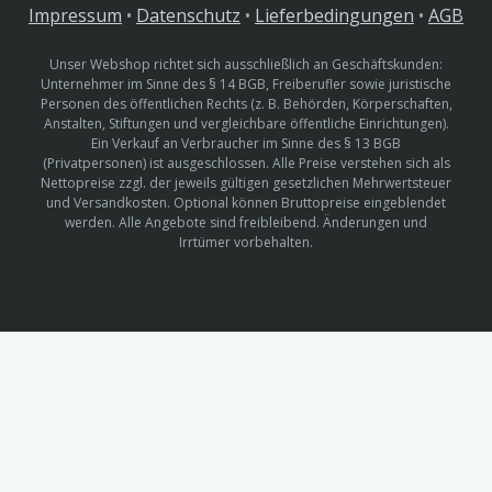
Impressum
•
Datenschutz
•
Lieferbedingungen
•
AGB
Unser Webshop richtet sich ausschließlich an Geschäftskunden:
Unternehmer im Sinne des § 14 BGB, Freiberufler sowie juristische
Personen des öffentlichen Rechts (z. B. Behörden, Körperschaften,
Anstalten, Stiftungen und vergleichbare öffentliche Einrichtungen).
Ein Verkauf an Verbraucher im Sinne des § 13 BGB
(Privatpersonen) ist ausgeschlossen. Alle Preise verstehen sich als
Nettopreise zzgl. der jeweils gültigen gesetzlichen Mehrwertsteuer
und Versandkosten. Optional können Bruttopreise eingeblendet
werden. Alle Angebote sind freibleibend. Änderungen und
Irrtümer vorbehalten.