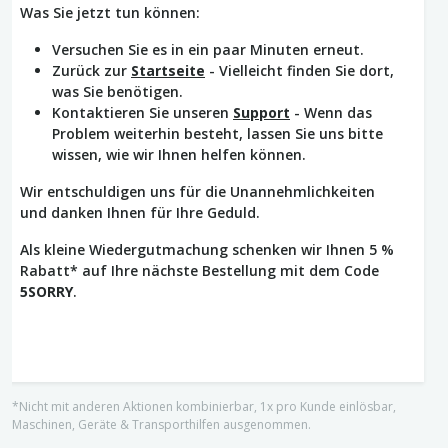
Was Sie jetzt tun können:
Versuchen Sie es in ein paar Minuten erneut.
Zurück zur
Startseite
- Vielleicht finden Sie dort,
was Sie benötigen.
Kontaktieren Sie unseren
Support
- Wenn das
Problem weiterhin besteht, lassen Sie uns bitte
wissen, wie wir Ihnen helfen können.
Wir entschuldigen uns für die Unannehmlichkeiten
und danken Ihnen für Ihre Geduld.
Als kleine Wiedergutmachung schenken wir Ihnen 5 %
Rabatt* auf Ihre nächste Bestellung mit dem Code
5SORRY
.
*Nicht mit anderen Aktionen kombinierbar, 1x pro Kunde einlösbar,
Maschinen, Geräte & Transporthilfen ausgenommen.