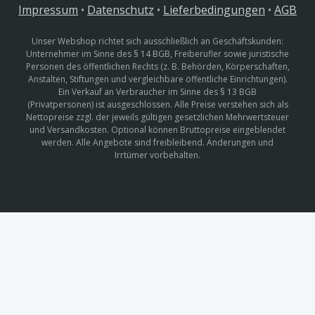
Impressum
•
Datenschutz
•
Lieferbedingungen
•
AGB
Unser Webshop richtet sich ausschließlich an Geschäftskunden:
Unternehmer im Sinne des § 14 BGB, Freiberufler sowie juristische
Personen des öffentlichen Rechts (z. B. Behörden, Körperschaften,
Anstalten, Stiftungen und vergleichbare öffentliche Einrichtungen).
Ein Verkauf an Verbraucher im Sinne des § 13 BGB
(Privatpersonen) ist ausgeschlossen. Alle Preise verstehen sich als
Nettopreise zzgl. der jeweils gültigen gesetzlichen Mehrwertsteuer
und Versandkosten. Optional können Bruttopreise eingeblendet
werden. Alle Angebote sind freibleibend. Änderungen und
Irrtümer vorbehalten.