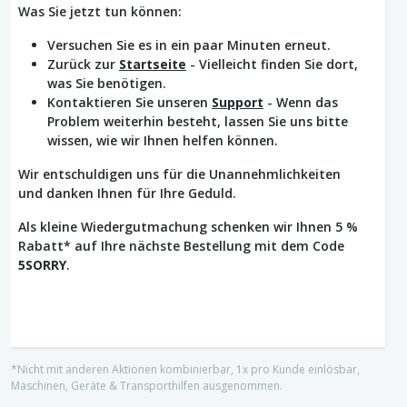
Was Sie jetzt tun können:
Versuchen Sie es in ein paar Minuten erneut.
Zurück zur
Startseite
- Vielleicht finden Sie dort,
was Sie benötigen.
Kontaktieren Sie unseren
Support
- Wenn das
Problem weiterhin besteht, lassen Sie uns bitte
wissen, wie wir Ihnen helfen können.
Wir entschuldigen uns für die Unannehmlichkeiten
und danken Ihnen für Ihre Geduld.
Als kleine Wiedergutmachung schenken wir Ihnen 5 %
Rabatt* auf Ihre nächste Bestellung mit dem Code
5SORRY
.
*Nicht mit anderen Aktionen kombinierbar, 1x pro Kunde einlösbar,
Maschinen, Geräte & Transporthilfen ausgenommen.