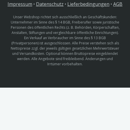
Impressum
•
Datenschutz
•
Lieferbedingungen
•
AGB
Unser Webshop richtet sich ausschließlich an Geschäftskunden:
Unternehmer im Sinne des § 14 BGB, Freiberufler sowie juristische
Personen des öffentlichen Rechts (z. B. Behörden, Körperschaften,
Anstalten, Stiftungen und vergleichbare öffentliche Einrichtungen).
Ein Verkauf an Verbraucher im Sinne des § 13 BGB
(Privatpersonen) ist ausgeschlossen. Alle Preise verstehen sich als
Nettopreise zzgl. der jeweils gültigen gesetzlichen Mehrwertsteuer
und Versandkosten. Optional können Bruttopreise eingeblendet
werden. Alle Angebote sind freibleibend. Änderungen und
Irrtümer vorbehalten.