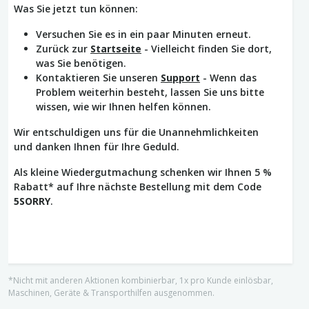
Was Sie jetzt tun können:
Versuchen Sie es in ein paar Minuten erneut.
Zurück zur
Startseite
- Vielleicht finden Sie dort,
was Sie benötigen.
Kontaktieren Sie unseren
Support
- Wenn das
Problem weiterhin besteht, lassen Sie uns bitte
wissen, wie wir Ihnen helfen können.
Wir entschuldigen uns für die Unannehmlichkeiten
und danken Ihnen für Ihre Geduld.
Als kleine Wiedergutmachung schenken wir Ihnen 5 %
Rabatt* auf Ihre nächste Bestellung mit dem Code
5SORRY
.
*Nicht mit anderen Aktionen kombinierbar, 1x pro Kunde einlösbar,
Maschinen, Geräte & Transporthilfen ausgenommen.