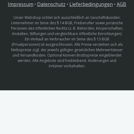
Impressum
•
Datenschutz
•
Lieferbedingungen
•
AGB
Unser Webshop richtet sich ausschließlich an Geschäftskunden:
Unternehmer im Sinne des § 14 BGB, Freiberufler sowie juristische
Personen des öffentlichen Rechts (z. B. Behörden, Körperschaften,
Anstalten, Stiftungen und vergleichbare öffentliche Einrichtungen).
Ein Verkauf an Verbraucher im Sinne des § 13 BGB
(Privatpersonen) ist ausgeschlossen. Alle Preise verstehen sich als
Nettopreise zzgl. der jeweils gültigen gesetzlichen Mehrwertsteuer
und Versandkosten. Optional können Bruttopreise eingeblendet
werden. Alle Angebote sind freibleibend. Änderungen und
Irrtümer vorbehalten.