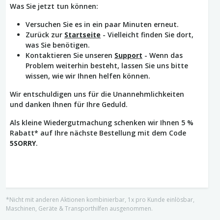
Was Sie jetzt tun können:
Versuchen Sie es in ein paar Minuten erneut.
Zurück zur
Startseite
- Vielleicht finden Sie dort,
was Sie benötigen.
Kontaktieren Sie unseren
Support
- Wenn das
Problem weiterhin besteht, lassen Sie uns bitte
wissen, wie wir Ihnen helfen können.
Wir entschuldigen uns für die Unannehmlichkeiten
und danken Ihnen für Ihre Geduld.
Als kleine Wiedergutmachung schenken wir Ihnen 5 %
Rabatt* auf Ihre nächste Bestellung mit dem Code
5SORRY
.
*Nicht mit anderen Aktionen kombinierbar, 1x pro Kunde einlösbar,
Maschinen, Geräte & Transporthilfen ausgenommen.