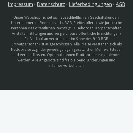
Impressum
•
Datenschutz
•
Lieferbedingungen
•
AGB
Unser Webshop richtet sich ausschließlich an Geschäftskunden:
Unternehmer im Sinne des § 14 BGB, Freiberufler sowie juristische
Personen des öffentlichen Rechts (z. B. Behörden, Körperschaften,
Anstalten, Stiftungen und vergleichbare öffentliche Einrichtungen).
Ein Verkauf an Verbraucher im Sinne des § 13 BGB
(Privatpersonen) ist ausgeschlossen. Alle Preise verstehen sich als
Nettopreise zzgl. der jeweils gültigen gesetzlichen Mehrwertsteuer
und Versandkosten. Optional können Bruttopreise eingeblendet
werden. Alle Angebote sind freibleibend. Änderungen und
Irrtümer vorbehalten.