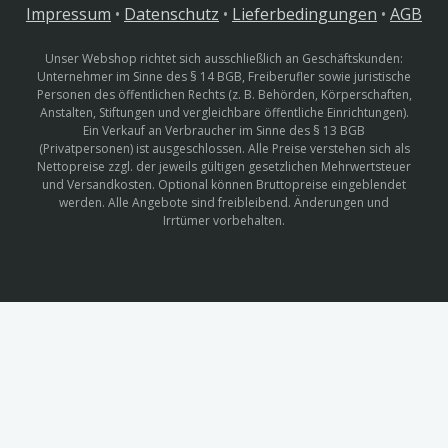
Impressum
•
Datenschutz
•
Lieferbedingungen
•
AGB
Unser Webshop richtet sich ausschließlich an Geschäftskunden:
Unternehmer im Sinne des § 14 BGB, Freiberufler sowie juristische
Personen des öffentlichen Rechts (z. B. Behörden, Körperschaften,
Anstalten, Stiftungen und vergleichbare öffentliche Einrichtungen).
Ein Verkauf an Verbraucher im Sinne des § 13 BGB
(Privatpersonen) ist ausgeschlossen. Alle Preise verstehen sich als
Nettopreise zzgl. der jeweils gültigen gesetzlichen Mehrwertsteuer
und Versandkosten. Optional können Bruttopreise eingeblendet
werden. Alle Angebote sind freibleibend. Änderungen und
Irrtümer vorbehalten.