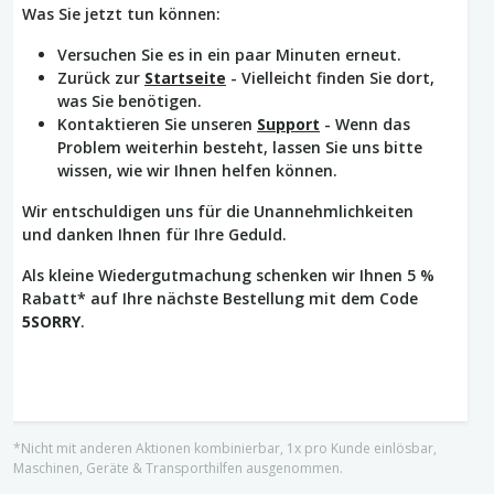
Was Sie jetzt tun können:
Versuchen Sie es in ein paar Minuten erneut.
Zurück zur
Startseite
- Vielleicht finden Sie dort,
was Sie benötigen.
Kontaktieren Sie unseren
Support
- Wenn das
Problem weiterhin besteht, lassen Sie uns bitte
wissen, wie wir Ihnen helfen können.
Wir entschuldigen uns für die Unannehmlichkeiten
und danken Ihnen für Ihre Geduld.
Als kleine Wiedergutmachung schenken wir Ihnen 5 %
Rabatt* auf Ihre nächste Bestellung mit dem Code
5SORRY
.
*Nicht mit anderen Aktionen kombinierbar, 1x pro Kunde einlösbar,
Maschinen, Geräte & Transporthilfen ausgenommen.