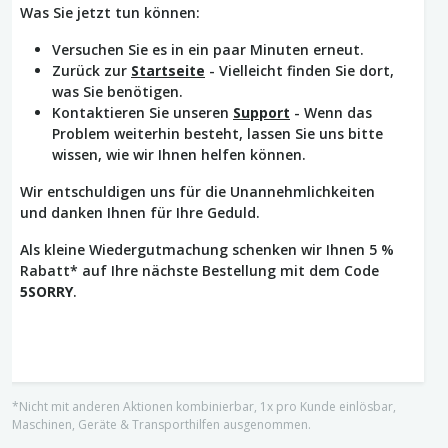
Was Sie jetzt tun können:
Versuchen Sie es in ein paar Minuten erneut.
Zurück zur
Startseite
- Vielleicht finden Sie dort,
was Sie benötigen.
Kontaktieren Sie unseren
Support
- Wenn das
Problem weiterhin besteht, lassen Sie uns bitte
wissen, wie wir Ihnen helfen können.
Wir entschuldigen uns für die Unannehmlichkeiten
und danken Ihnen für Ihre Geduld.
Als kleine Wiedergutmachung schenken wir Ihnen 5 %
Rabatt* auf Ihre nächste Bestellung mit dem Code
5SORRY
.
*Nicht mit anderen Aktionen kombinierbar, 1x pro Kunde einlösbar,
Maschinen, Geräte & Transporthilfen ausgenommen.