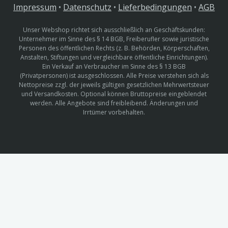
Impressum
•
Datenschutz
•
Lieferbedingungen
•
AGB
Unser Webshop richtet sich ausschließlich an Geschäftskunden:
Unternehmer im Sinne des § 14 BGB, Freiberufler sowie juristische
Personen des öffentlichen Rechts (z. B. Behörden, Körperschaften,
Anstalten, Stiftungen und vergleichbare öffentliche Einrichtungen).
Ein Verkauf an Verbraucher im Sinne des § 13 BGB
(Privatpersonen) ist ausgeschlossen. Alle Preise verstehen sich als
Nettopreise zzgl. der jeweils gültigen gesetzlichen Mehrwertsteuer
und Versandkosten. Optional können Bruttopreise eingeblendet
werden. Alle Angebote sind freibleibend. Änderungen und
Irrtümer vorbehalten.