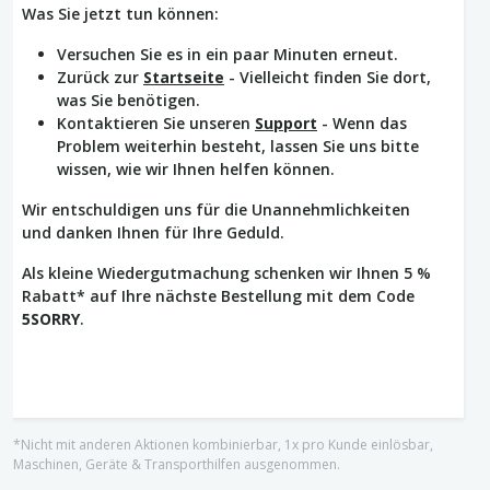
Was Sie jetzt tun können:
Versuchen Sie es in ein paar Minuten erneut.
Zurück zur
Startseite
- Vielleicht finden Sie dort,
was Sie benötigen.
Kontaktieren Sie unseren
Support
- Wenn das
Problem weiterhin besteht, lassen Sie uns bitte
wissen, wie wir Ihnen helfen können.
Wir entschuldigen uns für die Unannehmlichkeiten
und danken Ihnen für Ihre Geduld.
Als kleine Wiedergutmachung schenken wir Ihnen 5 %
Rabatt* auf Ihre nächste Bestellung mit dem Code
5SORRY
.
*Nicht mit anderen Aktionen kombinierbar, 1x pro Kunde einlösbar,
Maschinen, Geräte & Transporthilfen ausgenommen.