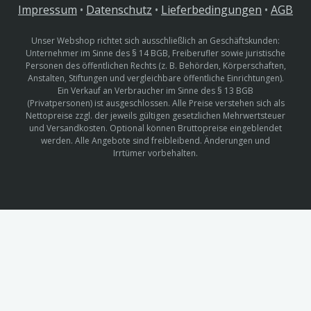
Impressum
•
Datenschutz
•
Lieferbedingungen
•
AGB
Unser Webshop richtet sich ausschließlich an Geschäftskunden:
Unternehmer im Sinne des § 14 BGB, Freiberufler sowie juristische
Personen des öffentlichen Rechts (z. B. Behörden, Körperschaften,
Anstalten, Stiftungen und vergleichbare öffentliche Einrichtungen).
Ein Verkauf an Verbraucher im Sinne des § 13 BGB
(Privatpersonen) ist ausgeschlossen. Alle Preise verstehen sich als
Nettopreise zzgl. der jeweils gültigen gesetzlichen Mehrwertsteuer
und Versandkosten. Optional können Bruttopreise eingeblendet
werden. Alle Angebote sind freibleibend. Änderungen und
Irrtümer vorbehalten.