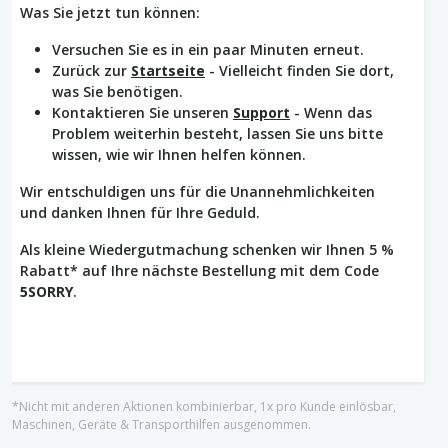
Was Sie jetzt tun können:
Versuchen Sie es in ein paar Minuten erneut.
Zurück zur
Startseite
- Vielleicht finden Sie dort,
was Sie benötigen.
Kontaktieren Sie unseren
Support
- Wenn das
Problem weiterhin besteht, lassen Sie uns bitte
wissen, wie wir Ihnen helfen können.
Wir entschuldigen uns für die Unannehmlichkeiten
und danken Ihnen für Ihre Geduld.
Als kleine Wiedergutmachung schenken wir Ihnen 5 %
Rabatt* auf Ihre nächste Bestellung mit dem Code
5SORRY
.
*Nicht mit anderen Aktionen kombinierbar, 1x pro Kunde einlösbar,
Maschinen, Geräte & Transporthilfen ausgenommen.