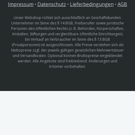
Impressum
•
Datenschutz
•
Lieferbedingungen
•
AGB
Unser Webshop richtet sich ausschließlich an Geschäftskunden:
Unternehmer im Sinne des § 14 BGB, Freiberufler sowie juristische
Personen des öffentlichen Rechts (z. B. Behörden, Körperschaften,
Anstalten, Stiftungen und vergleichbare öffentliche Einrichtungen).
Ein Verkauf an Verbraucher im Sinne des § 13 BGB
(Privatpersonen) ist ausgeschlossen. Alle Preise verstehen sich als
Nettopreise zzgl. der jeweils gültigen gesetzlichen Mehrwertsteuer
und Versandkosten. Optional können Bruttopreise eingeblendet
werden. Alle Angebote sind freibleibend. Änderungen und
Irrtümer vorbehalten.