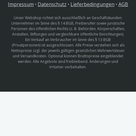
Impressum
•
Datenschutz
•
Lieferbedingungen
•
AGB
Unser Webshop richtet sich ausschließlich an Geschäftskunden:
Unternehmer im Sinne des § 14 BGB, Freiberufler sowie juristische
Personen des öffentlichen Rechts (z. B. Behörden, Körperschaften,
Anstalten, Stiftungen und vergleichbare öffentliche Einrichtungen).
Ein Verkauf an Verbraucher im Sinne des § 13 BGB
(Privatpersonen) ist ausgeschlossen. Alle Preise verstehen sich als
Nettopreise zzgl. der jeweils gültigen gesetzlichen Mehrwertsteuer
und Versandkosten. Optional können Bruttopreise eingeblendet
werden. Alle Angebote sind freibleibend. Änderungen und
Irrtümer vorbehalten.