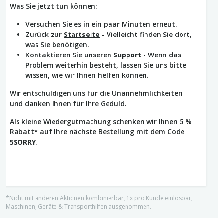
Was Sie jetzt tun können:
Versuchen Sie es in ein paar Minuten erneut.
Zurück zur
Startseite
- Vielleicht finden Sie dort,
was Sie benötigen.
Kontaktieren Sie unseren
Support
- Wenn das
Problem weiterhin besteht, lassen Sie uns bitte
wissen, wie wir Ihnen helfen können.
Wir entschuldigen uns für die Unannehmlichkeiten
und danken Ihnen für Ihre Geduld.
Als kleine Wiedergutmachung schenken wir Ihnen 5 %
Rabatt* auf Ihre nächste Bestellung mit dem Code
5SORRY
.
*Nicht mit anderen Aktionen kombinierbar, 1x pro Kunde einlösbar,
Maschinen, Geräte & Transporthilfen ausgenommen.