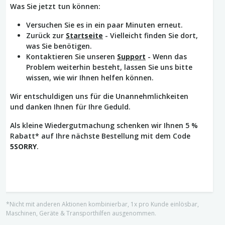
Was Sie jetzt tun können:
Versuchen Sie es in ein paar Minuten erneut.
Zurück zur
Startseite
- Vielleicht finden Sie dort,
was Sie benötigen.
Kontaktieren Sie unseren
Support
- Wenn das
Problem weiterhin besteht, lassen Sie uns bitte
wissen, wie wir Ihnen helfen können.
Wir entschuldigen uns für die Unannehmlichkeiten
und danken Ihnen für Ihre Geduld.
Als kleine Wiedergutmachung schenken wir Ihnen 5 %
Rabatt* auf Ihre nächste Bestellung mit dem Code
5SORRY
.
*Nicht mit anderen Aktionen kombinierbar, 1x pro Kunde einlösbar,
Maschinen, Geräte & Transporthilfen ausgenommen.