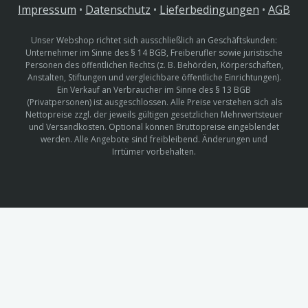
Impressum
•
Datenschutz
•
Lieferbedingungen
•
AGB
Unser Webshop richtet sich ausschließlich an Geschäftskunden:
Unternehmer im Sinne des § 14 BGB, Freiberufler sowie juristische
Personen des öffentlichen Rechts (z. B. Behörden, Körperschaften,
Anstalten, Stiftungen und vergleichbare öffentliche Einrichtungen).
Ein Verkauf an Verbraucher im Sinne des § 13 BGB
(Privatpersonen) ist ausgeschlossen. Alle Preise verstehen sich als
Nettopreise zzgl. der jeweils gültigen gesetzlichen Mehrwertsteuer
und Versandkosten. Optional können Bruttopreise eingeblendet
werden. Alle Angebote sind freibleibend. Änderungen und
Irrtümer vorbehalten.