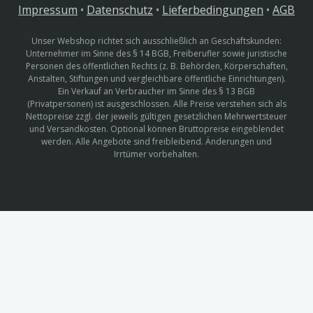
Impressum
•
Datenschutz
•
Lieferbedingungen
•
AGB
Unser Webshop richtet sich ausschließlich an Geschäftskunden:
Unternehmer im Sinne des § 14 BGB, Freiberufler sowie juristische
Personen des öffentlichen Rechts (z. B. Behörden, Körperschaften,
Anstalten, Stiftungen und vergleichbare öffentliche Einrichtungen).
Ein Verkauf an Verbraucher im Sinne des § 13 BGB
(Privatpersonen) ist ausgeschlossen. Alle Preise verstehen sich als
Nettopreise zzgl. der jeweils gültigen gesetzlichen Mehrwertsteuer
und Versandkosten. Optional können Bruttopreise eingeblendet
werden. Alle Angebote sind freibleibend. Änderungen und
Irrtümer vorbehalten.