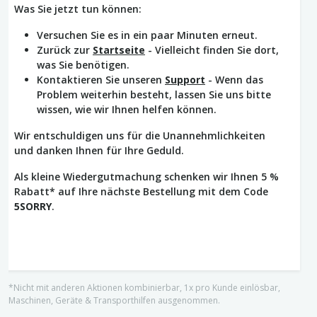
Was Sie jetzt tun können:
Versuchen Sie es in ein paar Minuten erneut.
Zurück zur
Startseite
- Vielleicht finden Sie dort,
was Sie benötigen.
Kontaktieren Sie unseren
Support
- Wenn das
Problem weiterhin besteht, lassen Sie uns bitte
wissen, wie wir Ihnen helfen können.
Wir entschuldigen uns für die Unannehmlichkeiten
und danken Ihnen für Ihre Geduld.
Als kleine Wiedergutmachung schenken wir Ihnen 5 %
Rabatt* auf Ihre nächste Bestellung mit dem Code
5SORRY
.
*Nicht mit anderen Aktionen kombinierbar, 1x pro Kunde einlösbar,
Maschinen, Geräte & Transporthilfen ausgenommen.