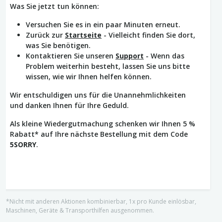
Was Sie jetzt tun können:
Versuchen Sie es in ein paar Minuten erneut.
Zurück zur
Startseite
- Vielleicht finden Sie dort,
was Sie benötigen.
Kontaktieren Sie unseren
Support
- Wenn das
Problem weiterhin besteht, lassen Sie uns bitte
wissen, wie wir Ihnen helfen können.
Wir entschuldigen uns für die Unannehmlichkeiten
und danken Ihnen für Ihre Geduld.
Als kleine Wiedergutmachung schenken wir Ihnen 5 %
Rabatt* auf Ihre nächste Bestellung mit dem Code
5SORRY
.
*Nicht mit anderen Aktionen kombinierbar, 1x pro Kunde einlösbar,
Maschinen, Geräte & Transporthilfen ausgenommen.