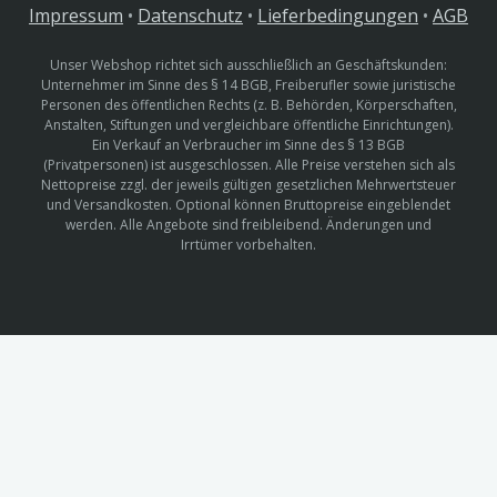
Impressum
•
Datenschutz
•
Lieferbedingungen
•
AGB
Unser Webshop richtet sich ausschließlich an Geschäftskunden:
Unternehmer im Sinne des § 14 BGB, Freiberufler sowie juristische
Personen des öffentlichen Rechts (z. B. Behörden, Körperschaften,
Anstalten, Stiftungen und vergleichbare öffentliche Einrichtungen).
Ein Verkauf an Verbraucher im Sinne des § 13 BGB
(Privatpersonen) ist ausgeschlossen. Alle Preise verstehen sich als
Nettopreise zzgl. der jeweils gültigen gesetzlichen Mehrwertsteuer
und Versandkosten. Optional können Bruttopreise eingeblendet
werden. Alle Angebote sind freibleibend. Änderungen und
Irrtümer vorbehalten.