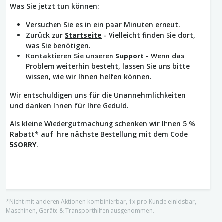
Was Sie jetzt tun können:
Versuchen Sie es in ein paar Minuten erneut.
Zurück zur
Startseite
- Vielleicht finden Sie dort,
was Sie benötigen.
Kontaktieren Sie unseren
Support
- Wenn das
Problem weiterhin besteht, lassen Sie uns bitte
wissen, wie wir Ihnen helfen können.
Wir entschuldigen uns für die Unannehmlichkeiten
und danken Ihnen für Ihre Geduld.
Als kleine Wiedergutmachung schenken wir Ihnen 5 %
Rabatt* auf Ihre nächste Bestellung mit dem Code
5SORRY
.
*Nicht mit anderen Aktionen kombinierbar, 1x pro Kunde einlösbar,
Maschinen, Geräte & Transporthilfen ausgenommen.