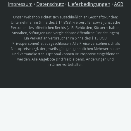
Impressum
•
Datenschutz
•
Lieferbedingungen
•
AGB
Unser Webshop richtet sich ausschließlich an Geschäftskunden:
Unternehmer im Sinne des § 14 BGB, Freiberufler sowie juristische
Personen des öffentlichen Rechts (z. B. Behörden, Körperschaften,
Anstalten, Stiftungen und vergleichbare öffentliche Einrichtungen).
Ein Verkauf an Verbraucher im Sinne des § 13 BGB
(Privatpersonen) ist ausgeschlossen. Alle Preise verstehen sich als
Nettopreise zzgl. der jeweils gültigen gesetzlichen Mehrwertsteuer
und Versandkosten. Optional können Bruttopreise eingeblendet
werden. Alle Angebote sind freibleibend. Änderungen und
Irrtümer vorbehalten.