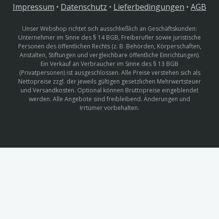
Impressum
•
Datenschutz
•
Lieferbedingungen
•
AGB
Unser Webshop richtet sich ausschließlich an Geschäftskunden:
Unternehmer im Sinne des § 14 BGB, Freiberufler sowie juristische
Personen des öffentlichen Rechts (z. B. Behörden, Körperschaften,
Anstalten, Stiftungen und vergleichbare öffentliche Einrichtungen).
Ein Verkauf an Verbraucher im Sinne des § 13 BGB
(Privatpersonen) ist ausgeschlossen. Alle Preise verstehen sich als
Nettopreise zzgl. der jeweils gültigen gesetzlichen Mehrwertsteuer
und Versandkosten. Optional können Bruttopreise eingeblendet
werden. Alle Angebote sind freibleibend. Änderungen und
Irrtümer vorbehalten.