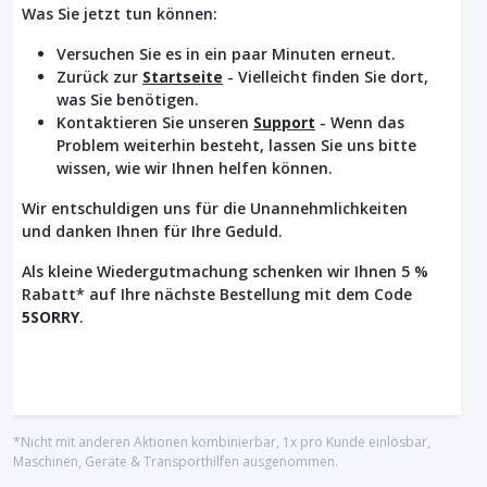
Was Sie jetzt tun können:
Versuchen Sie es in ein paar Minuten erneut.
Zurück zur
Startseite
- Vielleicht finden Sie dort,
was Sie benötigen.
Kontaktieren Sie unseren
Support
- Wenn das
Problem weiterhin besteht, lassen Sie uns bitte
wissen, wie wir Ihnen helfen können.
Wir entschuldigen uns für die Unannehmlichkeiten
und danken Ihnen für Ihre Geduld.
Als kleine Wiedergutmachung schenken wir Ihnen 5 %
Rabatt* auf Ihre nächste Bestellung mit dem Code
5SORRY
.
*Nicht mit anderen Aktionen kombinierbar, 1x pro Kunde einlösbar,
Maschinen, Geräte & Transporthilfen ausgenommen.