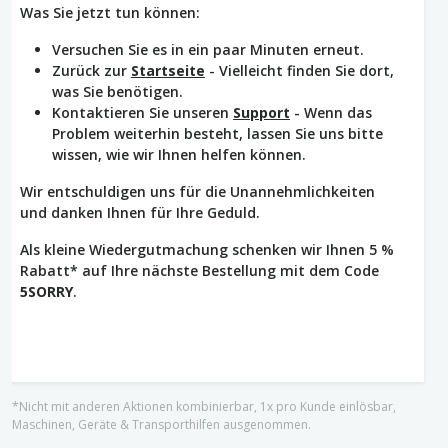
Was Sie jetzt tun können:
Versuchen Sie es in ein paar Minuten erneut.
Zurück zur
Startseite
- Vielleicht finden Sie dort,
was Sie benötigen.
Kontaktieren Sie unseren
Support
- Wenn das
Problem weiterhin besteht, lassen Sie uns bitte
wissen, wie wir Ihnen helfen können.
Wir entschuldigen uns für die Unannehmlichkeiten
und danken Ihnen für Ihre Geduld.
Als kleine Wiedergutmachung schenken wir Ihnen 5 %
Rabatt* auf Ihre nächste Bestellung mit dem Code
5SORRY
.
*Nicht mit anderen Aktionen kombinierbar, 1x pro Kunde einlösbar,
Maschinen, Geräte & Transporthilfen ausgenommen.