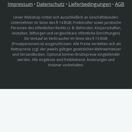
Impressum
•
Datenschutz
•
Lieferbedingungen
•
AGB
Unser Webshop richtet sich ausschließlich an Geschäftskunden:
Unternehmer im Sinne des § 14 BGB, Freiberufler sowie juristische
Personen des öffentlichen Rechts (z. B. Behörden, Körperschaften,
Anstalten, Stiftungen und vergleichbare öffentliche Einrichtungen).
Ein Verkauf an Verbraucher im Sinne des § 13 BGB
(Privatpersonen) ist ausgeschlossen. Alle Preise verstehen sich als
Nettopreise zzgl. der jeweils gültigen gesetzlichen Mehrwertsteuer
und Versandkosten. Optional können Bruttopreise eingeblendet
werden. Alle Angebote sind freibleibend. Änderungen und
Irrtümer vorbehalten.