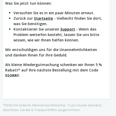
Was Sie jetzt tun können:
Versuchen Sie es in ein paar Minuten erneut.
Zurück zur
Startseite
- Vielleicht finden Sie dort,
was Sie benötigen.
Kontaktieren Sie unseren
Support
- Wenn das
Problem weiterhin besteht, lassen Sie uns bitte
wissen, wie wir Ihnen helfen können.
Wir entschuldigen uns für die Unannehmlichkeiten
und danken Ihnen für Ihre Geduld.
Als kleine Wiedergutmachung schenken wir Ihnen 5 %
Rabatt* auf Ihre nächste Bestellung mit dem Code
5SORRY
.
*Nicht mit anderen Aktionen kombinierbar, 1x pro Kunde einlösbar,
Maschinen, Geräte & Transporthilfen ausgenommen.