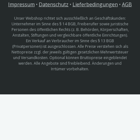
Impressum
•
Datenschutz
•
Lieferbedingungen
•
AGB
Unser Webshop richtet sich ausschließlich an Geschäftskunden:
Unternehmer im Sinne des § 14 BGB, Freiberufler sowie juristische
Personen des öffentlichen Rechts (z. B. Behörden, Körperschaften,
Anstalten, Stiftungen und vergleichbare öffentliche Einrichtungen).
Ein Verkauf an Verbraucher im Sinne des § 13 BGB
(Privatpersonen) ist ausgeschlossen. Alle Preise verstehen sich als
Nettopreise zzgl. der jeweils gültigen gesetzlichen Mehrwertsteuer
und Versandkosten. Optional können Bruttopreise eingeblendet
werden. Alle Angebote sind freibleibend. Änderungen und
Irrtümer vorbehalten.