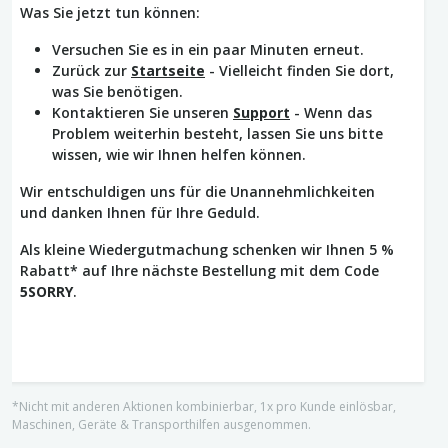
Was Sie jetzt tun können:
Versuchen Sie es in ein paar Minuten erneut.
Zurück zur
Startseite
- Vielleicht finden Sie dort,
was Sie benötigen.
Kontaktieren Sie unseren
Support
- Wenn das
Problem weiterhin besteht, lassen Sie uns bitte
wissen, wie wir Ihnen helfen können.
Wir entschuldigen uns für die Unannehmlichkeiten
und danken Ihnen für Ihre Geduld.
Als kleine Wiedergutmachung schenken wir Ihnen 5 %
Rabatt* auf Ihre nächste Bestellung mit dem Code
5SORRY
.
*Nicht mit anderen Aktionen kombinierbar, 1x pro Kunde einlösbar,
Maschinen, Geräte & Transporthilfen ausgenommen.