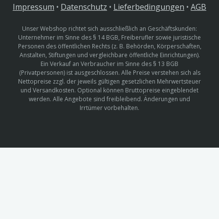
Impressum
•
Datenschutz
•
Lieferbedingungen
•
AGB
Unser Webshop richtet sich ausschließlich an Geschäftskunden:
Unternehmer im Sinne des § 14 BGB, Freiberufler sowie juristische
Personen des öffentlichen Rechts (z. B. Behörden, Körperschaften,
Anstalten, Stiftungen und vergleichbare öffentliche Einrichtungen).
Ein Verkauf an Verbraucher im Sinne des § 13 BGB
(Privatpersonen) ist ausgeschlossen. Alle Preise verstehen sich als
Nettopreise zzgl. der jeweils gültigen gesetzlichen Mehrwertsteuer
und Versandkosten. Optional können Bruttopreise eingeblendet
werden. Alle Angebote sind freibleibend. Änderungen und
Irrtümer vorbehalten.