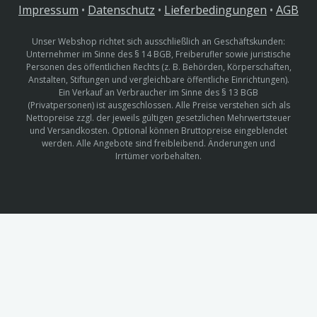
Impressum
•
Datenschutz
•
Lieferbedingungen
•
AGB
Unser Webshop richtet sich ausschließlich an Geschäftskunden:
Unternehmer im Sinne des § 14 BGB, Freiberufler sowie juristische
Personen des öffentlichen Rechts (z. B. Behörden, Körperschaften,
Anstalten, Stiftungen und vergleichbare öffentliche Einrichtungen).
Ein Verkauf an Verbraucher im Sinne des § 13 BGB
(Privatpersonen) ist ausgeschlossen. Alle Preise verstehen sich als
Nettopreise zzgl. der jeweils gültigen gesetzlichen Mehrwertsteuer
und Versandkosten. Optional können Bruttopreise eingeblendet
werden. Alle Angebote sind freibleibend. Änderungen und
Irrtümer vorbehalten.