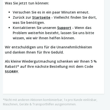
Was Sie jetzt tun können:
Versuchen Sie es in ein paar Minuten erneut.
Zurück zur
Startseite
- Vielleicht finden Sie dort,
was Sie benötigen.
Kontaktieren Sie unseren
Support
- Wenn das
Problem weiterhin besteht, lassen Sie uns bitte
wissen, wie wir Ihnen helfen können.
Wir entschuldigen uns für die Unannehmlichkeiten
und danken Ihnen für Ihre Geduld.
Als kleine Wiedergutmachung schenken wir Ihnen 5 %
Rabatt* auf Ihre nächste Bestellung mit dem Code
5SORRY
.
*Nicht mit anderen Aktionen kombinierbar, 1x pro Kunde einlösbar,
Maschinen, Geräte & Transporthilfen ausgenommen.