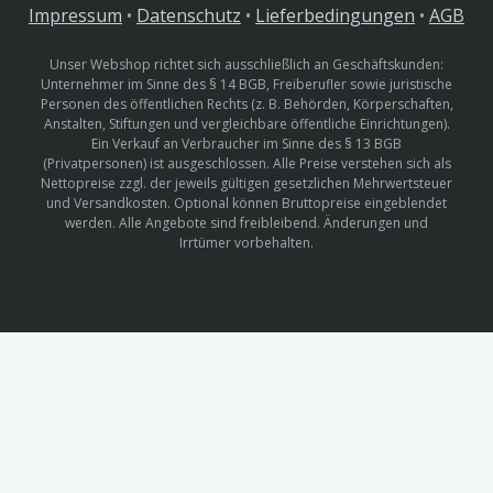
Impressum
•
Datenschutz
•
Lieferbedingungen
•
AGB
Unser Webshop richtet sich ausschließlich an Geschäftskunden:
Unternehmer im Sinne des § 14 BGB, Freiberufler sowie juristische
Personen des öffentlichen Rechts (z. B. Behörden, Körperschaften,
Anstalten, Stiftungen und vergleichbare öffentliche Einrichtungen).
Ein Verkauf an Verbraucher im Sinne des § 13 BGB
(Privatpersonen) ist ausgeschlossen. Alle Preise verstehen sich als
Nettopreise zzgl. der jeweils gültigen gesetzlichen Mehrwertsteuer
und Versandkosten. Optional können Bruttopreise eingeblendet
werden. Alle Angebote sind freibleibend. Änderungen und
Irrtümer vorbehalten.