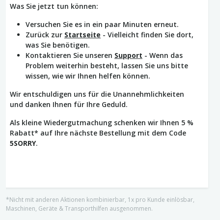
Was Sie jetzt tun können:
Versuchen Sie es in ein paar Minuten erneut.
Zurück zur
Startseite
- Vielleicht finden Sie dort,
was Sie benötigen.
Kontaktieren Sie unseren
Support
- Wenn das
Problem weiterhin besteht, lassen Sie uns bitte
wissen, wie wir Ihnen helfen können.
Wir entschuldigen uns für die Unannehmlichkeiten
und danken Ihnen für Ihre Geduld.
Als kleine Wiedergutmachung schenken wir Ihnen 5 %
Rabatt* auf Ihre nächste Bestellung mit dem Code
5SORRY
.
*Nicht mit anderen Aktionen kombinierbar, 1x pro Kunde einlösbar,
Maschinen, Geräte & Transporthilfen ausgenommen.