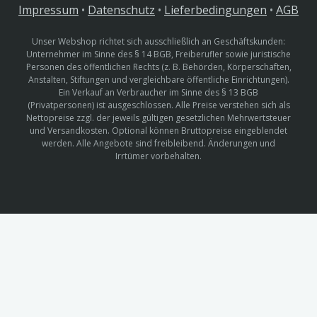
Impressum
•
Datenschutz
•
Lieferbedingungen
•
AGB
Unser Webshop richtet sich ausschließlich an Geschäftskunden:
Unternehmer im Sinne des § 14 BGB, Freiberufler sowie juristische
Personen des öffentlichen Rechts (z. B. Behörden, Körperschaften,
Anstalten, Stiftungen und vergleichbare öffentliche Einrichtungen).
Ein Verkauf an Verbraucher im Sinne des § 13 BGB
(Privatpersonen) ist ausgeschlossen. Alle Preise verstehen sich als
Nettopreise zzgl. der jeweils gültigen gesetzlichen Mehrwertsteuer
und Versandkosten. Optional können Bruttopreise eingeblendet
werden. Alle Angebote sind freibleibend. Änderungen und
Irrtümer vorbehalten.