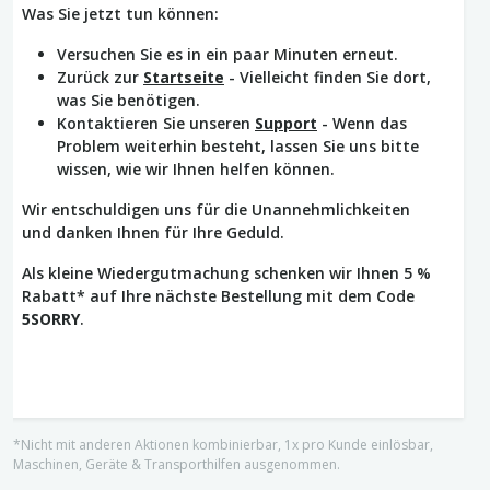
Was Sie jetzt tun können:
Versuchen Sie es in ein paar Minuten erneut.
Zurück zur
Startseite
- Vielleicht finden Sie dort,
was Sie benötigen.
Kontaktieren Sie unseren
Support
- Wenn das
Problem weiterhin besteht, lassen Sie uns bitte
wissen, wie wir Ihnen helfen können.
Wir entschuldigen uns für die Unannehmlichkeiten
und danken Ihnen für Ihre Geduld.
Als kleine Wiedergutmachung schenken wir Ihnen 5 %
Rabatt* auf Ihre nächste Bestellung mit dem Code
5SORRY
.
*Nicht mit anderen Aktionen kombinierbar, 1x pro Kunde einlösbar,
Maschinen, Geräte & Transporthilfen ausgenommen.