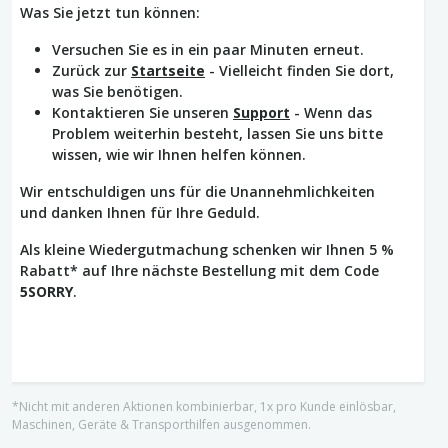
Was Sie jetzt tun können:
Versuchen Sie es in ein paar Minuten erneut.
Zurück zur
Startseite
- Vielleicht finden Sie dort,
was Sie benötigen.
Kontaktieren Sie unseren
Support
- Wenn das
Problem weiterhin besteht, lassen Sie uns bitte
wissen, wie wir Ihnen helfen können.
Wir entschuldigen uns für die Unannehmlichkeiten
und danken Ihnen für Ihre Geduld.
Als kleine Wiedergutmachung schenken wir Ihnen 5 %
Rabatt* auf Ihre nächste Bestellung mit dem Code
5SORRY
.
*Nicht mit anderen Aktionen kombinierbar, 1x pro Kunde einlösbar,
Maschinen, Geräte & Transporthilfen ausgenommen.