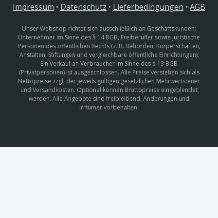
Impressum
•
Datenschutz
•
Lieferbedingungen
•
AGB
Unser Webshop richtet sich ausschließlich an Geschäftskunden:
Unternehmer im Sinne des § 14 BGB, Freiberufler sowie juristische
Personen des öffentlichen Rechts (z. B. Behörden, Körperschaften,
Anstalten, Stiftungen und vergleichbare öffentliche Einrichtungen).
Ein Verkauf an Verbraucher im Sinne des § 13 BGB
(Privatpersonen) ist ausgeschlossen. Alle Preise verstehen sich als
Nettopreise zzgl. der jeweils gültigen gesetzlichen Mehrwertsteuer
und Versandkosten. Optional können Bruttopreise eingeblendet
werden. Alle Angebote sind freibleibend. Änderungen und
Irrtümer vorbehalten.