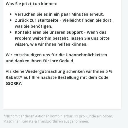
Was Sie jetzt tun können:
Versuchen Sie es in ein paar Minuten erneut.
Zurück zur
Startseite
- Vielleicht finden Sie dort,
was Sie benötigen.
Kontaktieren Sie unseren
Support
- Wenn das
Problem weiterhin besteht, lassen Sie uns bitte
wissen, wie wir Ihnen helfen können.
Wir entschuldigen uns für die Unannehmlichkeiten
und danken Ihnen für Ihre Geduld.
Als kleine Wiedergutmachung schenken wir Ihnen 5 %
Rabatt* auf Ihre nächste Bestellung mit dem Code
5SORRY
.
*Nicht mit anderen Aktionen kombinierbar, 1x pro Kunde einlösbar,
Maschinen, Geräte & Transporthilfen ausgenommen.