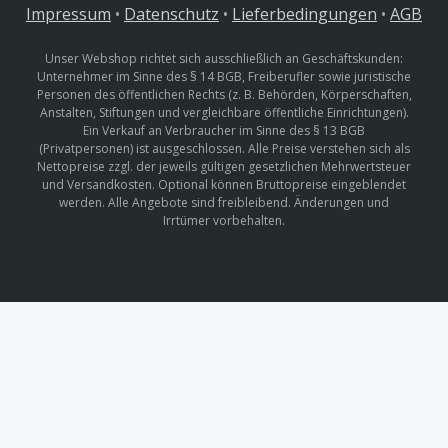
Impressum
•
Datenschutz
•
Lieferbedingungen
•
AGB
Unser Webshop richtet sich ausschließlich an Geschäftskunden:
Unternehmer im Sinne des § 14 BGB, Freiberufler sowie juristische
Personen des öffentlichen Rechts (z. B. Behörden, Körperschaften,
Anstalten, Stiftungen und vergleichbare öffentliche Einrichtungen).
Ein Verkauf an Verbraucher im Sinne des § 13 BGB
(Privatpersonen) ist ausgeschlossen. Alle Preise verstehen sich als
Nettopreise zzgl. der jeweils gültigen gesetzlichen Mehrwertsteuer
und Versandkosten. Optional können Bruttopreise eingeblendet
werden. Alle Angebote sind freibleibend. Änderungen und
Irrtümer vorbehalten.