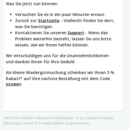
Was Sie jetzt tun können:
Versuchen Sie es in ein paar Minuten erneut.
Zurück zur
Startseite
- Vielleicht finden Sie dort,
was Sie benötigen.
Kontaktieren Sie unseren
Support
- Wenn das
Problem weiterhin besteht, lassen Sie uns bitte
wissen, wie wir Ihnen helfen können.
Wir entschuldigen uns für die Unannehmlichkeiten
und danken Ihnen für Ihre Geduld.
Als kleine Wiedergutmachung schenken wir Ihnen 5 %
Rabatt* auf Ihre nächste Bestellung mit dem Code
5SORRY
.
*Nicht mit anderen Aktionen kombinierbar, 1x pro Kunde einlösbar,
Maschinen, Geräte & Transporthilfen ausgenommen.