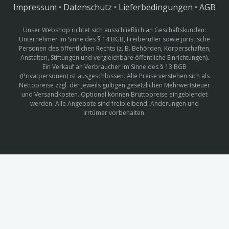
Impressum
•
Datenschutz
•
Lieferbedingungen
•
AGB
Unser Webshop richtet sich ausschließlich an Geschäftskunden:
Unternehmer im Sinne des § 14 BGB, Freiberufler sowie juristische
Personen des öffentlichen Rechts (z. B. Behörden, Körperschaften,
Anstalten, Stiftungen und vergleichbare öffentliche Einrichtungen).
Ein Verkauf an Verbraucher im Sinne des § 13 BGB
(Privatpersonen) ist ausgeschlossen. Alle Preise verstehen sich als
Nettopreise zzgl. der jeweils gültigen gesetzlichen Mehrwertsteuer
und Versandkosten. Optional können Bruttopreise eingeblendet
werden. Alle Angebote sind freibleibend. Änderungen und
Irrtümer vorbehalten.