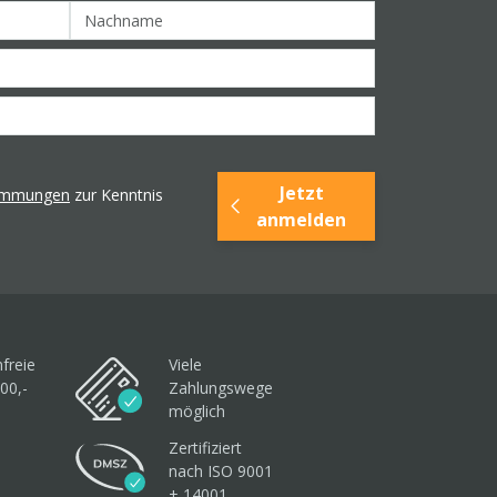
Jetzt
timmungen
zur Kenntnis
anmelden
freie
Viele
00,-
Zahlungswege
möglich
Zertifiziert
nach ISO 9001
+ 14001