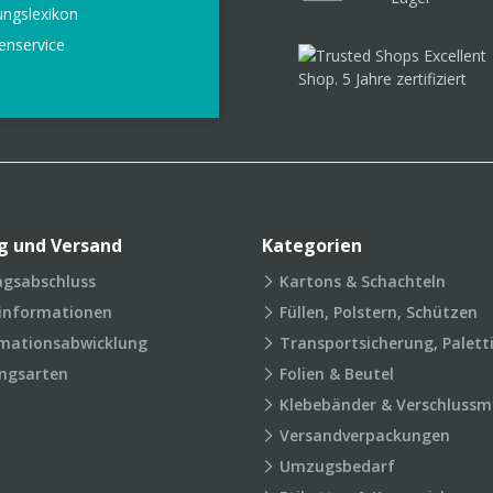
ungslexikon
enservice
g und Versand
Kategorien
agsabschluss
Kartons & Schachteln
rinformationen
Füllen, Polstern, Schützen
mationsabwicklung
Transportsicherung, Palett
ngsarten
Folien & Beutel
Klebebänder & Verschlussmi
Versandverpackungen
Umzugsbedarf