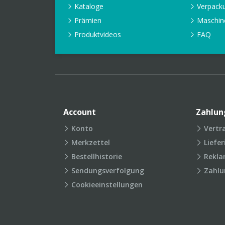
Kataloge
Verpack
Prämien
Maschin
Produktvideos
FAQ
Account
Zahlun
Konto
Vertr
Merkzettel
Liefe
Bestellhistorie
Rekla
Sendungsverfolgung
Zahlu
Cookieeinstellungen