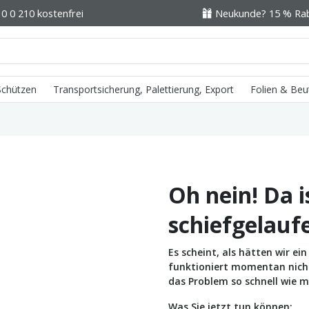
0 0 210 kostenfrei
Neukunde? 15 % Raba
 Schützen
Transportsicherung, Palettierung, Export
Folien & Beu
Oh nein! Da i
schiefgelauf
Es scheint, als hätten wir e
funktioniert momentan nicht 
das Problem so schnell wie m
Was Sie jetzt tun können: