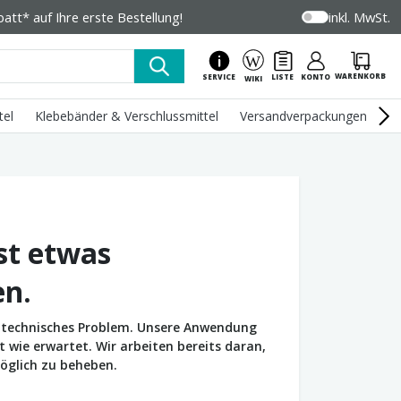
tt* auf Ihre erste Bestellung!
inkl. MwSt.
WARENKORB
SERVICE
LISTE
KONTO
WIKI
tel
Klebebänder & Verschlussmittel
Versandverpackungen
U
st etwas
en.
in technisches Problem. Unsere Anwendung
wie erwartet. Wir arbeiten bereits daran,
öglich zu beheben.