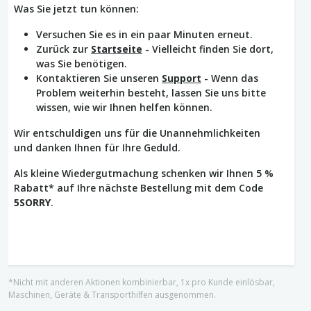
Was Sie jetzt tun können:
Versuchen Sie es in ein paar Minuten erneut.
Zurück zur
Startseite
- Vielleicht finden Sie dort,
was Sie benötigen.
Kontaktieren Sie unseren
Support
- Wenn das
Problem weiterhin besteht, lassen Sie uns bitte
wissen, wie wir Ihnen helfen können.
Wir entschuldigen uns für die Unannehmlichkeiten
und danken Ihnen für Ihre Geduld.
Als kleine Wiedergutmachung schenken wir Ihnen 5 %
Rabatt* auf Ihre nächste Bestellung mit dem Code
5SORRY
.
*Nicht mit anderen Aktionen kombinierbar, 1x pro Kunde einlösbar,
Maschinen, Geräte & Transporthilfen ausgenommen.