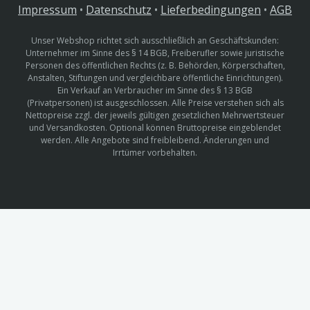
Impressum
•
Datenschutz
•
Lieferbedingungen
•
AGB
Unser Webshop richtet sich ausschließlich an Geschäftskunden:
Unternehmer im Sinne des § 14 BGB, Freiberufler sowie juristische
Personen des öffentlichen Rechts (z. B. Behörden, Körperschaften,
Anstalten, Stiftungen und vergleichbare öffentliche Einrichtungen).
Ein Verkauf an Verbraucher im Sinne des § 13 BGB
(Privatpersonen) ist ausgeschlossen. Alle Preise verstehen sich als
Nettopreise zzgl. der jeweils gültigen gesetzlichen Mehrwertsteuer
und Versandkosten. Optional können Bruttopreise eingeblendet
werden. Alle Angebote sind freibleibend. Änderungen und
Irrtümer vorbehalten.