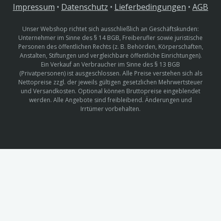
Impressum
•
Datenschutz
•
Lieferbedingungen
•
AGB
Unser Webshop richtet sich ausschließlich an Geschäftskunden:
Unternehmer im Sinne des § 14 BGB, Freiberufler sowie juristische
Personen des öffentlichen Rechts (z. B. Behörden, Körperschaften,
Anstalten, Stiftungen und vergleichbare öffentliche Einrichtungen).
Ein Verkauf an Verbraucher im Sinne des § 13 BGB
(Privatpersonen) ist ausgeschlossen. Alle Preise verstehen sich als
Nettopreise zzgl. der jeweils gültigen gesetzlichen Mehrwertsteuer
und Versandkosten. Optional können Bruttopreise eingeblendet
werden. Alle Angebote sind freibleibend. Änderungen und
Irrtümer vorbehalten.