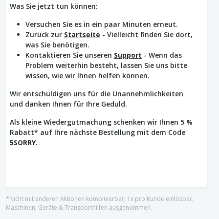
Was Sie jetzt tun können:
Versuchen Sie es in ein paar Minuten erneut.
Zurück zur
Startseite
- Vielleicht finden Sie dort,
was Sie benötigen.
Kontaktieren Sie unseren
Support
- Wenn das
Problem weiterhin besteht, lassen Sie uns bitte
wissen, wie wir Ihnen helfen können.
Wir entschuldigen uns für die Unannehmlichkeiten
und danken Ihnen für Ihre Geduld.
Als kleine Wiedergutmachung schenken wir Ihnen 5 %
Rabatt* auf Ihre nächste Bestellung mit dem Code
5SORRY
.
*Nicht mit anderen Aktionen kombinierbar, 1x pro Kunde einlösbar,
Maschinen, Geräte & Transporthilfen ausgenommen.