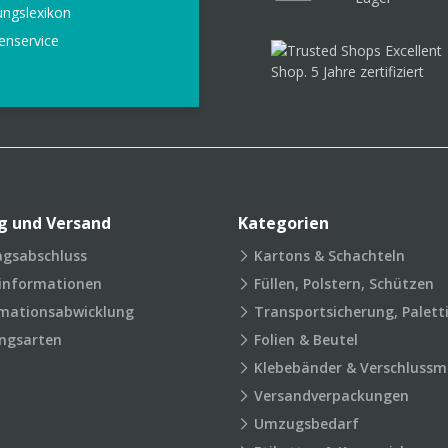
ungslexikon
enservice
g und Versand
Kategorien
agsabschluss
Kartons & Schachteln
rinformationen
Füllen, Polstern, Schützen
mationsabwicklung
Transportsicherung, Palett
ngsarten
Folien & Beutel
Klebebänder & Verschlussmi
Versandverpackungen
Umzugsbedarf