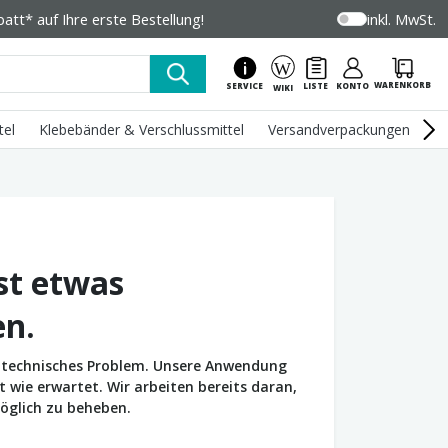
tt* auf Ihre erste Bestellung!
inkl. MwSt.
WARENKORB
SERVICE
LISTE
KONTO
WIKI
tel
Klebebänder & Verschlussmittel
Versandverpackungen
U
st etwas
en.
in technisches Problem. Unsere Anwendung
wie erwartet. Wir arbeiten bereits daran,
öglich zu beheben.