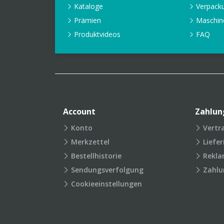
Kataloge
Verpack
Prämien
Maschin
Produktvideos
FAQ
Account
Zahlun
Konto
Vertr
Merkzettel
Liefe
Bestellhistorie
Rekla
Sendungsverfolgung
Zahlu
Cookieeinstellungen