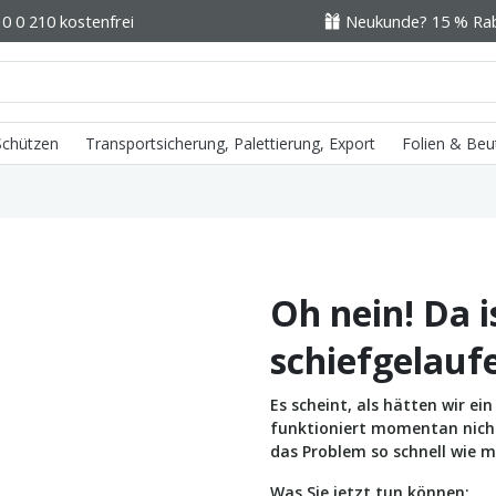
0 0 210 kostenfrei
Neukunde? 15 % Raba
 Schützen
Transportsicherung, Palettierung, Export
Folien & Beu
Oh nein! Da i
schiefgelauf
Es scheint, als hätten wir e
funktioniert momentan nicht 
das Problem so schnell wie m
Was Sie jetzt tun können: