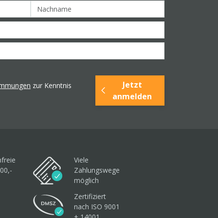
Jetzt
timmungen
zur Kenntnis
anmelden
freie
Viele
00,-
Zahlungswege
möglich
Zertifiziert
nach ISO 9001
+ 14001