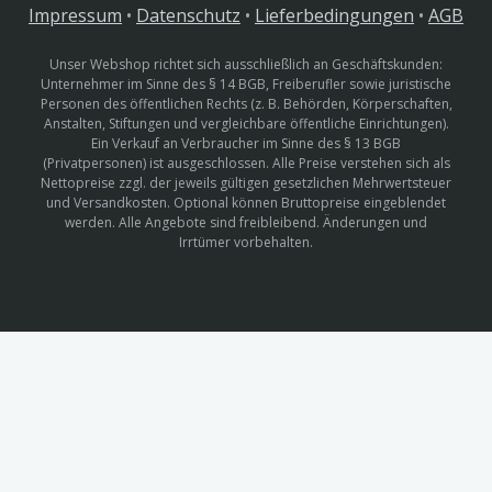
Impressum
•
Datenschutz
•
Lieferbedingungen
•
AGB
Unser Webshop richtet sich ausschließlich an Geschäftskunden:
Unternehmer im Sinne des § 14 BGB, Freiberufler sowie juristische
Personen des öffentlichen Rechts (z. B. Behörden, Körperschaften,
Anstalten, Stiftungen und vergleichbare öffentliche Einrichtungen).
Ein Verkauf an Verbraucher im Sinne des § 13 BGB
(Privatpersonen) ist ausgeschlossen. Alle Preise verstehen sich als
Nettopreise zzgl. der jeweils gültigen gesetzlichen Mehrwertsteuer
und Versandkosten. Optional können Bruttopreise eingeblendet
werden. Alle Angebote sind freibleibend. Änderungen und
Irrtümer vorbehalten.