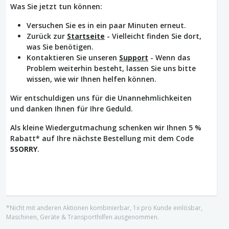
Was Sie jetzt tun können:
Versuchen Sie es in ein paar Minuten erneut.
Zurück zur
Startseite
- Vielleicht finden Sie dort,
was Sie benötigen.
Kontaktieren Sie unseren
Support
- Wenn das
Problem weiterhin besteht, lassen Sie uns bitte
wissen, wie wir Ihnen helfen können.
Wir entschuldigen uns für die Unannehmlichkeiten
und danken Ihnen für Ihre Geduld.
Als kleine Wiedergutmachung schenken wir Ihnen 5 %
Rabatt* auf Ihre nächste Bestellung mit dem Code
5SORRY
.
*Nicht mit anderen Aktionen kombinierbar, 1x pro Kunde einlösbar,
Maschinen, Geräte & Transporthilfen ausgenommen.