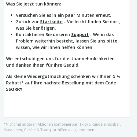
Was Sie jetzt tun können:
Versuchen Sie es in ein paar Minuten erneut.
Zurück zur
Startseite
- Vielleicht finden Sie dort,
was Sie benötigen.
Kontaktieren Sie unseren
Support
- Wenn das
Problem weiterhin besteht, lassen Sie uns bitte
wissen, wie wir Ihnen helfen können.
Wir entschuldigen uns für die Unannehmlichkeiten
und danken Ihnen für Ihre Geduld.
Als kleine Wiedergutmachung schenken wir Ihnen 5 %
Rabatt* auf Ihre nächste Bestellung mit dem Code
5SORRY
.
*Nicht mit anderen Aktionen kombinierbar, 1x pro Kunde einlösbar,
Maschinen, Geräte & Transporthilfen ausgenommen.