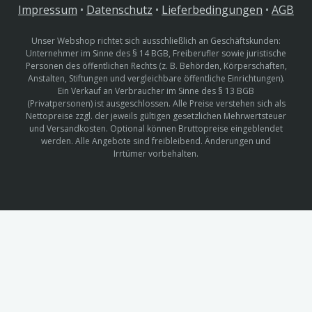
Impressum
•
Datenschutz
•
Lieferbedingungen
•
AGB
Unser Webshop richtet sich ausschließlich an Geschäftskunden:
Unternehmer im Sinne des § 14 BGB, Freiberufler sowie juristische
Personen des öffentlichen Rechts (z. B. Behörden, Körperschaften,
Anstalten, Stiftungen und vergleichbare öffentliche Einrichtungen).
Ein Verkauf an Verbraucher im Sinne des § 13 BGB
(Privatpersonen) ist ausgeschlossen. Alle Preise verstehen sich als
Nettopreise zzgl. der jeweils gültigen gesetzlichen Mehrwertsteuer
und Versandkosten. Optional können Bruttopreise eingeblendet
werden. Alle Angebote sind freibleibend. Änderungen und
Irrtümer vorbehalten.