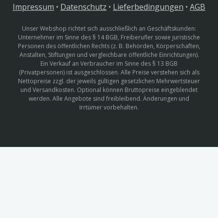
Impressum
•
Datenschutz
•
Lieferbedingungen
•
AGB
Unser Webshop richtet sich ausschließlich an Geschäftskunden:
Unternehmer im Sinne des § 14 BGB, Freiberufler sowie juristische
Personen des öffentlichen Rechts (z. B. Behörden, Körperschaften,
Anstalten, Stiftungen und vergleichbare öffentliche Einrichtungen).
Ein Verkauf an Verbraucher im Sinne des § 13 BGB
(Privatpersonen) ist ausgeschlossen. Alle Preise verstehen sich als
Nettopreise zzgl. der jeweils gültigen gesetzlichen Mehrwertsteuer
und Versandkosten. Optional können Bruttopreise eingeblendet
werden. Alle Angebote sind freibleibend. Änderungen und
Irrtümer vorbehalten.