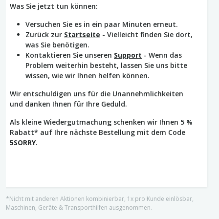
Was Sie jetzt tun können:
Versuchen Sie es in ein paar Minuten erneut.
Zurück zur
Startseite
- Vielleicht finden Sie dort,
was Sie benötigen.
Kontaktieren Sie unseren
Support
- Wenn das
Problem weiterhin besteht, lassen Sie uns bitte
wissen, wie wir Ihnen helfen können.
Wir entschuldigen uns für die Unannehmlichkeiten
und danken Ihnen für Ihre Geduld.
Als kleine Wiedergutmachung schenken wir Ihnen 5 %
Rabatt* auf Ihre nächste Bestellung mit dem Code
5SORRY
.
*Nicht mit anderen Aktionen kombinierbar, 1x pro Kunde einlösbar,
Maschinen, Geräte & Transporthilfen ausgenommen.