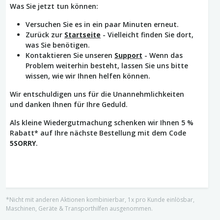
Was Sie jetzt tun können:
Versuchen Sie es in ein paar Minuten erneut.
Zurück zur
Startseite
- Vielleicht finden Sie dort,
was Sie benötigen.
Kontaktieren Sie unseren
Support
- Wenn das
Problem weiterhin besteht, lassen Sie uns bitte
wissen, wie wir Ihnen helfen können.
Wir entschuldigen uns für die Unannehmlichkeiten
und danken Ihnen für Ihre Geduld.
Als kleine Wiedergutmachung schenken wir Ihnen 5 %
Rabatt* auf Ihre nächste Bestellung mit dem Code
5SORRY
.
*Nicht mit anderen Aktionen kombinierbar, 1x pro Kunde einlösbar,
Maschinen, Geräte & Transporthilfen ausgenommen.