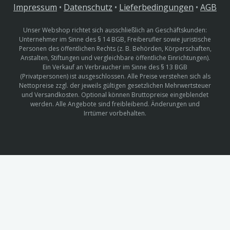
Impressum
•
Datenschutz
•
Lieferbedingungen
•
AGB
Unser Webshop richtet sich ausschließlich an Geschäftskunden:
Unternehmer im Sinne des § 14 BGB, Freiberufler sowie juristische
Personen des öffentlichen Rechts (z. B. Behörden, Körperschaften,
Anstalten, Stiftungen und vergleichbare öffentliche Einrichtungen).
Ein Verkauf an Verbraucher im Sinne des § 13 BGB
(Privatpersonen) ist ausgeschlossen. Alle Preise verstehen sich als
Nettopreise zzgl. der jeweils gültigen gesetzlichen Mehrwertsteuer
und Versandkosten. Optional können Bruttopreise eingeblendet
werden. Alle Angebote sind freibleibend. Änderungen und
Irrtümer vorbehalten.