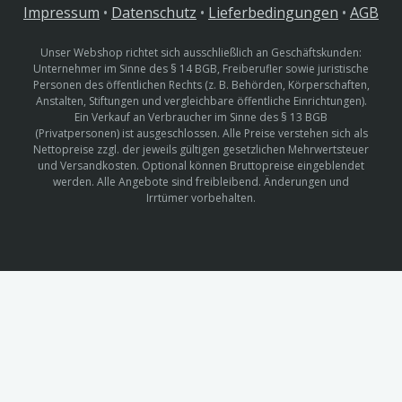
Impressum
•
Datenschutz
•
Lieferbedingungen
•
AGB
Unser Webshop richtet sich ausschließlich an Geschäftskunden:
Unternehmer im Sinne des § 14 BGB, Freiberufler sowie juristische
Personen des öffentlichen Rechts (z. B. Behörden, Körperschaften,
Anstalten, Stiftungen und vergleichbare öffentliche Einrichtungen).
Ein Verkauf an Verbraucher im Sinne des § 13 BGB
(Privatpersonen) ist ausgeschlossen. Alle Preise verstehen sich als
Nettopreise zzgl. der jeweils gültigen gesetzlichen Mehrwertsteuer
und Versandkosten. Optional können Bruttopreise eingeblendet
werden. Alle Angebote sind freibleibend. Änderungen und
Irrtümer vorbehalten.