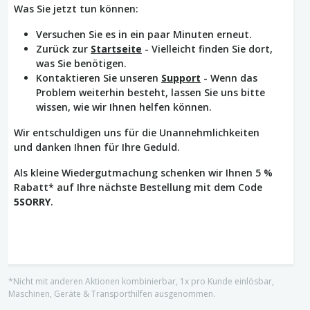
Was Sie jetzt tun können:
Versuchen Sie es in ein paar Minuten erneut.
Zurück zur
Startseite
- Vielleicht finden Sie dort,
was Sie benötigen.
Kontaktieren Sie unseren
Support
- Wenn das
Problem weiterhin besteht, lassen Sie uns bitte
wissen, wie wir Ihnen helfen können.
Wir entschuldigen uns für die Unannehmlichkeiten
und danken Ihnen für Ihre Geduld.
Als kleine Wiedergutmachung schenken wir Ihnen 5 %
Rabatt* auf Ihre nächste Bestellung mit dem Code
5SORRY
.
*Nicht mit anderen Aktionen kombinierbar, 1x pro Kunde einlösbar,
Maschinen, Geräte & Transporthilfen ausgenommen.