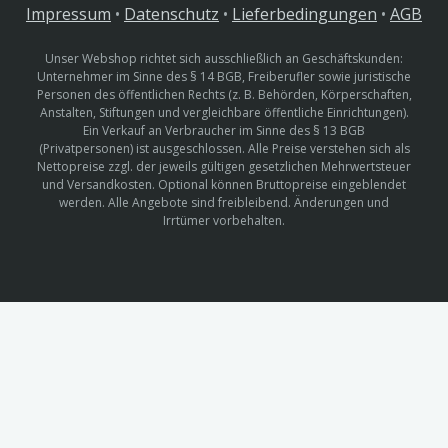
Impressum
•
Datenschutz
•
Lieferbedingungen
•
AGB
Unser Webshop richtet sich ausschließlich an Geschäftskunden:
Unternehmer im Sinne des § 14 BGB, Freiberufler sowie juristische
Personen des öffentlichen Rechts (z. B. Behörden, Körperschaften,
Anstalten, Stiftungen und vergleichbare öffentliche Einrichtungen).
Ein Verkauf an Verbraucher im Sinne des § 13 BGB
(Privatpersonen) ist ausgeschlossen. Alle Preise verstehen sich als
Nettopreise zzgl. der jeweils gültigen gesetzlichen Mehrwertsteuer
und Versandkosten. Optional können Bruttopreise eingeblendet
werden. Alle Angebote sind freibleibend. Änderungen und
Irrtümer vorbehalten.