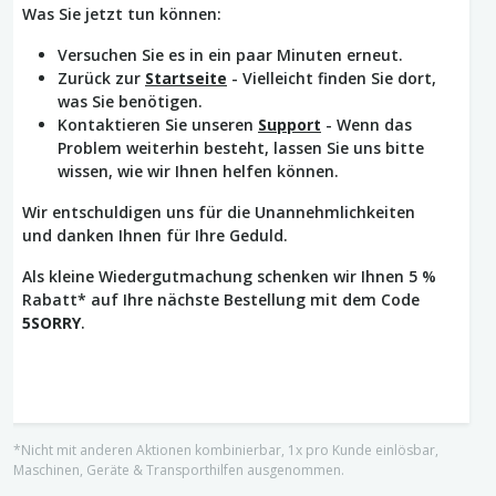
Was Sie jetzt tun können:
Versuchen Sie es in ein paar Minuten erneut.
Zurück zur
Startseite
- Vielleicht finden Sie dort,
was Sie benötigen.
Kontaktieren Sie unseren
Support
- Wenn das
Problem weiterhin besteht, lassen Sie uns bitte
wissen, wie wir Ihnen helfen können.
Wir entschuldigen uns für die Unannehmlichkeiten
und danken Ihnen für Ihre Geduld.
Als kleine Wiedergutmachung schenken wir Ihnen 5 %
Rabatt* auf Ihre nächste Bestellung mit dem Code
5SORRY
.
*Nicht mit anderen Aktionen kombinierbar, 1x pro Kunde einlösbar,
Maschinen, Geräte & Transporthilfen ausgenommen.