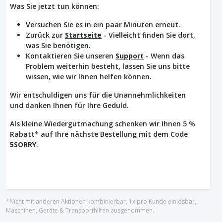
Was Sie jetzt tun können:
Versuchen Sie es in ein paar Minuten erneut.
Zurück zur
Startseite
- Vielleicht finden Sie dort,
was Sie benötigen.
Kontaktieren Sie unseren
Support
- Wenn das
Problem weiterhin besteht, lassen Sie uns bitte
wissen, wie wir Ihnen helfen können.
Wir entschuldigen uns für die Unannehmlichkeiten
und danken Ihnen für Ihre Geduld.
Als kleine Wiedergutmachung schenken wir Ihnen 5 %
Rabatt* auf Ihre nächste Bestellung mit dem Code
5SORRY
.
*Nicht mit anderen Aktionen kombinierbar, 1x pro Kunde einlösbar,
Maschinen, Geräte & Transporthilfen ausgenommen.