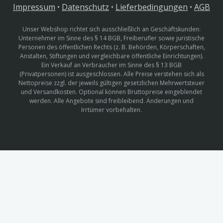
Impressum
•
Datenschutz
•
Lieferbedingungen
•
AGB
Unser Webshop richtet sich ausschließlich an Geschäftskunden:
Unternehmer im Sinne des § 14 BGB, Freiberufler sowie juristische
Personen des öffentlichen Rechts (z. B. Behörden, Körperschaften,
Anstalten, Stiftungen und vergleichbare öffentliche Einrichtungen).
Ein Verkauf an Verbraucher im Sinne des § 13 BGB
(Privatpersonen) ist ausgeschlossen. Alle Preise verstehen sich als
Nettopreise zzgl. der jeweils gültigen gesetzlichen Mehrwertsteuer
und Versandkosten. Optional können Bruttopreise eingeblendet
werden. Alle Angebote sind freibleibend. Änderungen und
Irrtümer vorbehalten.