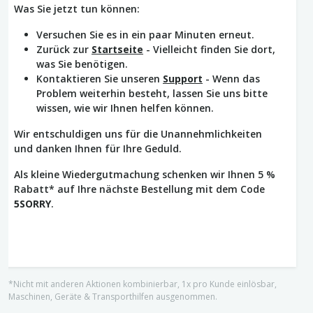
Was Sie jetzt tun können:
Versuchen Sie es in ein paar Minuten erneut.
Zurück zur
Startseite
- Vielleicht finden Sie dort,
was Sie benötigen.
Kontaktieren Sie unseren
Support
- Wenn das
Problem weiterhin besteht, lassen Sie uns bitte
wissen, wie wir Ihnen helfen können.
Wir entschuldigen uns für die Unannehmlichkeiten
und danken Ihnen für Ihre Geduld.
Als kleine Wiedergutmachung schenken wir Ihnen 5 %
Rabatt* auf Ihre nächste Bestellung mit dem Code
5SORRY
.
*Nicht mit anderen Aktionen kombinierbar, 1x pro Kunde einlösbar,
Maschinen, Geräte & Transporthilfen ausgenommen.