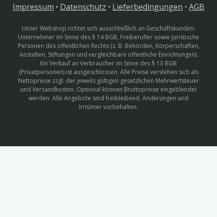
Impressum
•
Datenschutz
•
Lieferbedingungen
•
AGB
Unser Webshop richtet sich ausschließlich an Geschäftskunden:
Unternehmer im Sinne des § 14 BGB, Freiberufler sowie juristische
Personen des öffentlichen Rechts (z. B. Behörden, Körperschaften,
Anstalten, Stiftungen und vergleichbare öffentliche Einrichtungen).
Ein Verkauf an Verbraucher im Sinne des § 13 BGB
(Privatpersonen) ist ausgeschlossen. Alle Preise verstehen sich als
Nettopreise zzgl. der jeweils gültigen gesetzlichen Mehrwertsteuer
und Versandkosten. Optional können Bruttopreise eingeblendet
werden. Alle Angebote sind freibleibend. Änderungen und
Irrtümer vorbehalten.