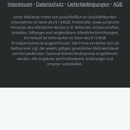
Impressum
•
Datenschutz
•
Lieferbedingungen
•
AGB
Unser Webshop richtet sich ausschließlich an Geschäftskunden:
Unternehmer im Sinne des § 14 BGB, Freiberufler sowie juristische
Personen des öffentlichen Rechts (z. B. Behörden, Körperschaften,
Anstalten, Stiftungen und vergleichbare öffentliche Einrichtungen).
Ein Verkauf an Verbraucher im Sinne des § 13 BGB
(Privatpersonen) ist ausgeschlossen. Alle Preise verstehen sich als
Nettopreise zzgl. der jeweils gültigen gesetzlichen Mehrwertsteuer
und Versandkosten. Optional können Bruttopreise eingeblendet
werden. Alle Angebote sind freibleibend. Änderungen und
Irrtümer vorbehalten.