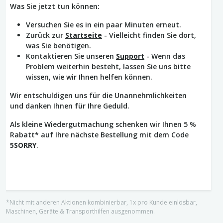
Was Sie jetzt tun können:
Versuchen Sie es in ein paar Minuten erneut.
Zurück zur
Startseite
- Vielleicht finden Sie dort,
was Sie benötigen.
Kontaktieren Sie unseren
Support
- Wenn das
Problem weiterhin besteht, lassen Sie uns bitte
wissen, wie wir Ihnen helfen können.
Wir entschuldigen uns für die Unannehmlichkeiten
und danken Ihnen für Ihre Geduld.
Als kleine Wiedergutmachung schenken wir Ihnen 5 %
Rabatt* auf Ihre nächste Bestellung mit dem Code
5SORRY
.
*Nicht mit anderen Aktionen kombinierbar, 1x pro Kunde einlösbar,
Maschinen, Geräte & Transporthilfen ausgenommen.