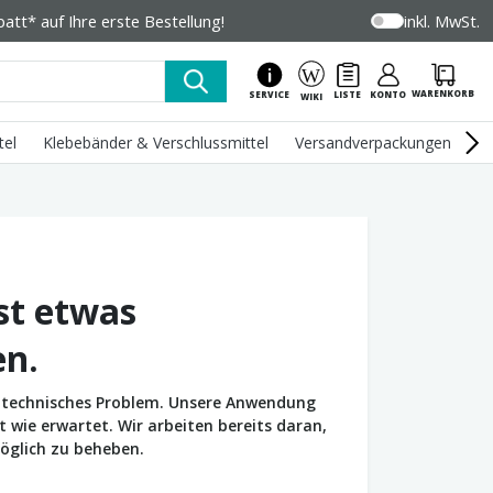
tt* auf Ihre erste Bestellung!
inkl. MwSt.
WARENKORB
SERVICE
LISTE
KONTO
WIKI
tel
Klebebänder & Verschlussmittel
Versandverpackungen
U
st etwas
en.
in technisches Problem. Unsere Anwendung
wie erwartet. Wir arbeiten bereits daran,
öglich zu beheben.