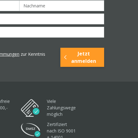
Jetzt
timmungen
zur Kenntnis
anmelden
freie
Viele
00,-
Zahlungswege
möglich
Zertifiziert
nach ISO 9001
+ 14001