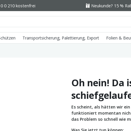
0 0 210 kostenfrei
Neukunde? 15 % Raba
 Schützen
Transportsicherung, Palettierung, Export
Folien & Beu
Oh nein! Da i
schiefgelauf
Es scheint, als hätten wir e
funktioniert momentan nicht 
das Problem so schnell wie m
Was Sie jetzt tun können: