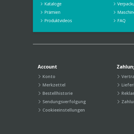
Kataloge
Verpack
Prämien
Maschin
Produktvideos
FAQ
Account
Zahlun
Konto
Vertr
Merkzettel
Liefe
Bestellhistorie
Rekla
Sendungsverfolgung
Zahlu
Cookieeinstellungen