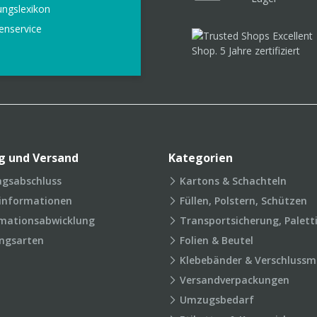
ungslexikon
enservice
g und Versand
Kategorien
agsabschluss
Kartons & Schachteln
rinformationen
Füllen, Polstern, Schützen
mationsabwicklung
Transportsicherung, Palett
ngsarten
Folien & Beutel
Klebebänder & Verschlussmi
Versandverpackungen
Umzugsbedarf