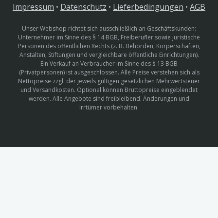
Impressum
•
Datenschutz
•
Lieferbedingungen
•
AGB
Unser Webshop richtet sich ausschließlich an Geschäftskunden:
Unternehmer im Sinne des § 14 BGB, Freiberufler sowie juristische
Personen des öffentlichen Rechts (z. B. Behörden, Körperschaften,
Anstalten, Stiftungen und vergleichbare öffentliche Einrichtungen).
Ein Verkauf an Verbraucher im Sinne des § 13 BGB
(Privatpersonen) ist ausgeschlossen. Alle Preise verstehen sich als
Nettopreise zzgl. der jeweils gültigen gesetzlichen Mehrwertsteuer
und Versandkosten. Optional können Bruttopreise eingeblendet
werden. Alle Angebote sind freibleibend. Änderungen und
Irrtümer vorbehalten.