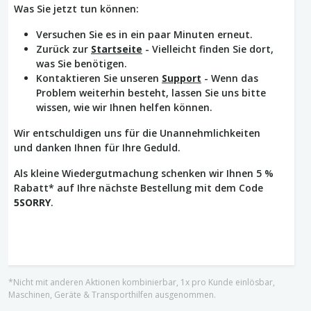
Was Sie jetzt tun können:
Versuchen Sie es in ein paar Minuten erneut.
Zurück zur
Startseite
- Vielleicht finden Sie dort,
was Sie benötigen.
Kontaktieren Sie unseren
Support
- Wenn das
Problem weiterhin besteht, lassen Sie uns bitte
wissen, wie wir Ihnen helfen können.
Wir entschuldigen uns für die Unannehmlichkeiten
und danken Ihnen für Ihre Geduld.
Als kleine Wiedergutmachung schenken wir Ihnen 5 %
Rabatt* auf Ihre nächste Bestellung mit dem Code
5SORRY
.
*Nicht mit anderen Aktionen kombinierbar, 1x pro Kunde einlösbar,
Maschinen, Geräte & Transporthilfen ausgenommen.