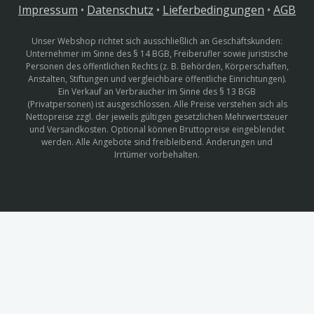
Impressum
•
Datenschutz
•
Lieferbedingungen
•
AGB
Unser Webshop richtet sich ausschließlich an Geschäftskunden:
Unternehmer im Sinne des § 14 BGB, Freiberufler sowie juristische
Personen des öffentlichen Rechts (z. B. Behörden, Körperschaften,
Anstalten, Stiftungen und vergleichbare öffentliche Einrichtungen).
Ein Verkauf an Verbraucher im Sinne des § 13 BGB
(Privatpersonen) ist ausgeschlossen. Alle Preise verstehen sich als
Nettopreise zzgl. der jeweils gültigen gesetzlichen Mehrwertsteuer
und Versandkosten. Optional können Bruttopreise eingeblendet
werden. Alle Angebote sind freibleibend. Änderungen und
Irrtümer vorbehalten.