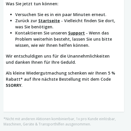
Was Sie jetzt tun können:
Versuchen Sie es in ein paar Minuten erneut.
Zurück zur
Startseite
- Vielleicht finden Sie dort,
was Sie benötigen.
Kontaktieren Sie unseren
Support
- Wenn das
Problem weiterhin besteht, lassen Sie uns bitte
wissen, wie wir Ihnen helfen können.
Wir entschuldigen uns für die Unannehmlichkeiten
und danken Ihnen für Ihre Geduld.
Als kleine Wiedergutmachung schenken wir Ihnen 5 %
Rabatt* auf Ihre nächste Bestellung mit dem Code
5SORRY
.
*Nicht mit anderen Aktionen kombinierbar, 1x pro Kunde einlösbar,
Maschinen, Geräte & Transporthilfen ausgenommen.