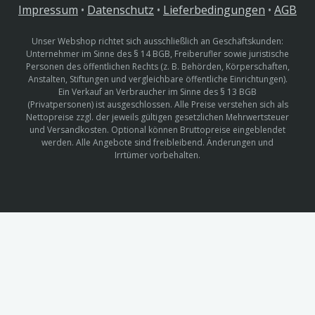
Impressum
•
Datenschutz
•
Lieferbedingungen
•
AGB
Unser Webshop richtet sich ausschließlich an Geschäftskunden:
Unternehmer im Sinne des § 14 BGB, Freiberufler sowie juristische
Personen des öffentlichen Rechts (z. B. Behörden, Körperschaften,
Anstalten, Stiftungen und vergleichbare öffentliche Einrichtungen).
Ein Verkauf an Verbraucher im Sinne des § 13 BGB
(Privatpersonen) ist ausgeschlossen. Alle Preise verstehen sich als
Nettopreise zzgl. der jeweils gültigen gesetzlichen Mehrwertsteuer
und Versandkosten. Optional können Bruttopreise eingeblendet
werden. Alle Angebote sind freibleibend. Änderungen und
Irrtümer vorbehalten.