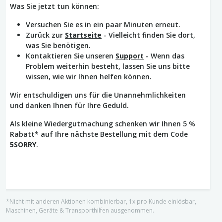
Was Sie jetzt tun können:
Versuchen Sie es in ein paar Minuten erneut.
Zurück zur
Startseite
- Vielleicht finden Sie dort,
was Sie benötigen.
Kontaktieren Sie unseren
Support
- Wenn das
Problem weiterhin besteht, lassen Sie uns bitte
wissen, wie wir Ihnen helfen können.
Wir entschuldigen uns für die Unannehmlichkeiten
und danken Ihnen für Ihre Geduld.
Als kleine Wiedergutmachung schenken wir Ihnen 5 %
Rabatt* auf Ihre nächste Bestellung mit dem Code
5SORRY
.
*Nicht mit anderen Aktionen kombinierbar, 1x pro Kunde einlösbar,
Maschinen, Geräte & Transporthilfen ausgenommen.