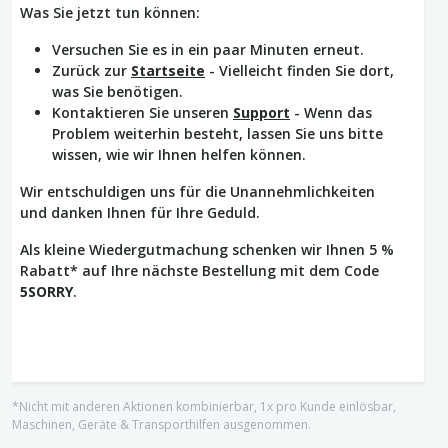
Was Sie jetzt tun können:
Versuchen Sie es in ein paar Minuten erneut.
Zurück zur
Startseite
- Vielleicht finden Sie dort,
was Sie benötigen.
Kontaktieren Sie unseren
Support
- Wenn das
Problem weiterhin besteht, lassen Sie uns bitte
wissen, wie wir Ihnen helfen können.
Wir entschuldigen uns für die Unannehmlichkeiten
und danken Ihnen für Ihre Geduld.
Als kleine Wiedergutmachung schenken wir Ihnen 5 %
Rabatt* auf Ihre nächste Bestellung mit dem Code
5SORRY
.
*Nicht mit anderen Aktionen kombinierbar, 1x pro Kunde einlösbar,
Maschinen, Geräte & Transporthilfen ausgenommen.