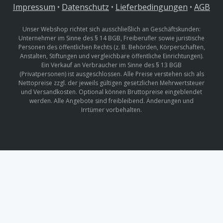
Impressum
•
Datenschutz
•
Lieferbedingungen
•
AGB
Unser Webshop richtet sich ausschließlich an Geschäftskunden:
Unternehmer im Sinne des § 14 BGB, Freiberufler sowie juristische
Personen des öffentlichen Rechts (z. B. Behörden, Körperschaften,
Anstalten, Stiftungen und vergleichbare öffentliche Einrichtungen).
Ein Verkauf an Verbraucher im Sinne des § 13 BGB
(Privatpersonen) ist ausgeschlossen. Alle Preise verstehen sich als
Nettopreise zzgl. der jeweils gültigen gesetzlichen Mehrwertsteuer
und Versandkosten. Optional können Bruttopreise eingeblendet
werden. Alle Angebote sind freibleibend. Änderungen und
Irrtümer vorbehalten.