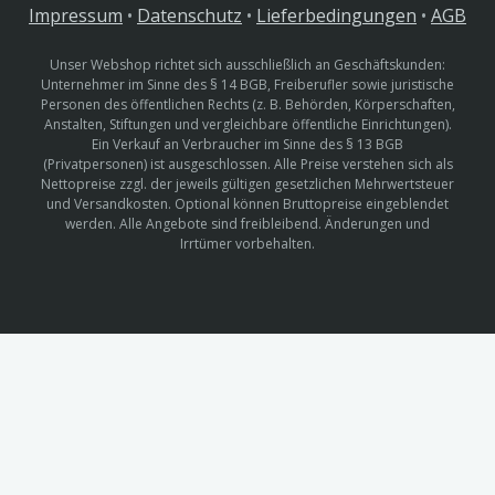
Impressum
•
Datenschutz
•
Lieferbedingungen
•
AGB
Unser Webshop richtet sich ausschließlich an Geschäftskunden:
Unternehmer im Sinne des § 14 BGB, Freiberufler sowie juristische
Personen des öffentlichen Rechts (z. B. Behörden, Körperschaften,
Anstalten, Stiftungen und vergleichbare öffentliche Einrichtungen).
Ein Verkauf an Verbraucher im Sinne des § 13 BGB
(Privatpersonen) ist ausgeschlossen. Alle Preise verstehen sich als
Nettopreise zzgl. der jeweils gültigen gesetzlichen Mehrwertsteuer
und Versandkosten. Optional können Bruttopreise eingeblendet
werden. Alle Angebote sind freibleibend. Änderungen und
Irrtümer vorbehalten.