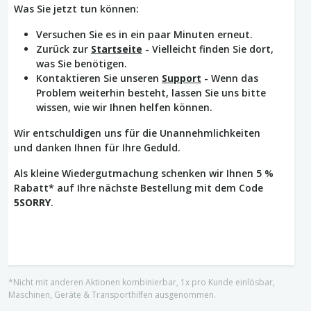
Was Sie jetzt tun können:
Versuchen Sie es in ein paar Minuten erneut.
Zurück zur
Startseite
- Vielleicht finden Sie dort,
was Sie benötigen.
Kontaktieren Sie unseren
Support
- Wenn das
Problem weiterhin besteht, lassen Sie uns bitte
wissen, wie wir Ihnen helfen können.
Wir entschuldigen uns für die Unannehmlichkeiten
und danken Ihnen für Ihre Geduld.
Als kleine Wiedergutmachung schenken wir Ihnen 5 %
Rabatt* auf Ihre nächste Bestellung mit dem Code
5SORRY
.
*Nicht mit anderen Aktionen kombinierbar, 1x pro Kunde einlösbar,
Maschinen, Geräte & Transporthilfen ausgenommen.