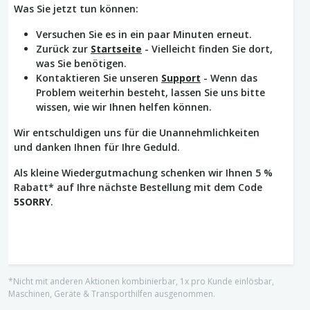
Was Sie jetzt tun können:
Versuchen Sie es in ein paar Minuten erneut.
Zurück zur
Startseite
- Vielleicht finden Sie dort,
was Sie benötigen.
Kontaktieren Sie unseren
Support
- Wenn das
Problem weiterhin besteht, lassen Sie uns bitte
wissen, wie wir Ihnen helfen können.
Wir entschuldigen uns für die Unannehmlichkeiten
und danken Ihnen für Ihre Geduld.
Als kleine Wiedergutmachung schenken wir Ihnen 5 %
Rabatt* auf Ihre nächste Bestellung mit dem Code
5SORRY
.
*Nicht mit anderen Aktionen kombinierbar, 1x pro Kunde einlösbar,
Maschinen, Geräte & Transporthilfen ausgenommen.