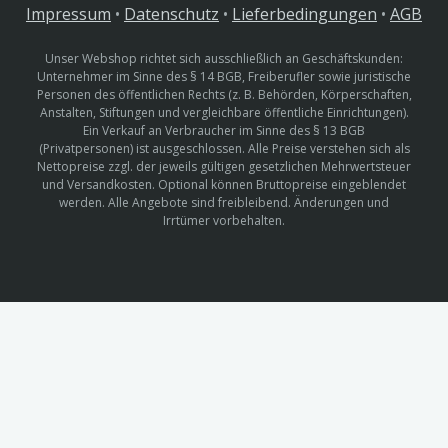
Impressum
•
Datenschutz
•
Lieferbedingungen
•
AGB
Unser Webshop richtet sich ausschließlich an Geschäftskunden:
Unternehmer im Sinne des § 14 BGB, Freiberufler sowie juristische
Personen des öffentlichen Rechts (z. B. Behörden, Körperschaften,
Anstalten, Stiftungen und vergleichbare öffentliche Einrichtungen).
Ein Verkauf an Verbraucher im Sinne des § 13 BGB
(Privatpersonen) ist ausgeschlossen. Alle Preise verstehen sich als
Nettopreise zzgl. der jeweils gültigen gesetzlichen Mehrwertsteuer
und Versandkosten. Optional können Bruttopreise eingeblendet
werden. Alle Angebote sind freibleibend. Änderungen und
Irrtümer vorbehalten.