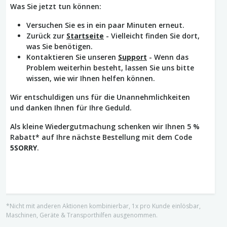
Was Sie jetzt tun können:
Versuchen Sie es in ein paar Minuten erneut.
Zurück zur
Startseite
- Vielleicht finden Sie dort,
was Sie benötigen.
Kontaktieren Sie unseren
Support
- Wenn das
Problem weiterhin besteht, lassen Sie uns bitte
wissen, wie wir Ihnen helfen können.
Wir entschuldigen uns für die Unannehmlichkeiten
und danken Ihnen für Ihre Geduld.
Als kleine Wiedergutmachung schenken wir Ihnen 5 %
Rabatt* auf Ihre nächste Bestellung mit dem Code
5SORRY
.
*Nicht mit anderen Aktionen kombinierbar, 1x pro Kunde einlösbar,
Maschinen, Geräte & Transporthilfen ausgenommen.