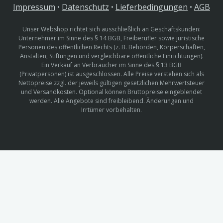
Impressum
•
Datenschutz
•
Lieferbedingungen
•
AGB
Unser Webshop richtet sich ausschließlich an Geschäftskunden:
Unternehmer im Sinne des § 14 BGB, Freiberufler sowie juristische
Personen des öffentlichen Rechts (z. B. Behörden, Körperschaften,
Anstalten, Stiftungen und vergleichbare öffentliche Einrichtungen).
Ein Verkauf an Verbraucher im Sinne des § 13 BGB
(Privatpersonen) ist ausgeschlossen. Alle Preise verstehen sich als
Nettopreise zzgl. der jeweils gültigen gesetzlichen Mehrwertsteuer
und Versandkosten. Optional können Bruttopreise eingeblendet
werden. Alle Angebote sind freibleibend. Änderungen und
Irrtümer vorbehalten.