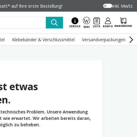
tt* auf Ihre erste Bestellung!
inkl. MwSt.
WARENKORB
SERVICE
LISTE
KONTO
WIKI
tel
Klebebänder & Verschlussmittel
Versandverpackungen
U
st etwas
en.
in technisches Problem. Unsere Anwendung
wie erwartet. Wir arbeiten bereits daran,
öglich zu beheben.