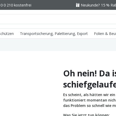
0 0 210 kostenfrei
Neukunde? 15 % Raba
 Schützen
Transportsicherung, Palettierung, Export
Folien & Beu
Oh nein! Da i
schiefgelauf
Es scheint, als hätten wir e
funktioniert momentan nicht 
das Problem so schnell wie m
Was Sie jetzt tun können: