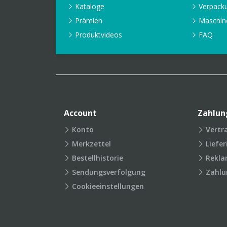
Kataloge
Verpack
Prämien
Maschin
Produktvideos
FAQ
Account
Zahlun
Konto
Vertr
Merkzettel
Liefe
Bestellhistorie
Rekla
Sendungsverfolgung
Zahlu
Cookieeinstellungen