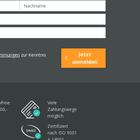
Jetzt
timmungen
zur Kenntnis
anmelden
freie
Viele
00,-
Zahlungswege
möglich
Zertifiziert
nach ISO 9001
+ 14001