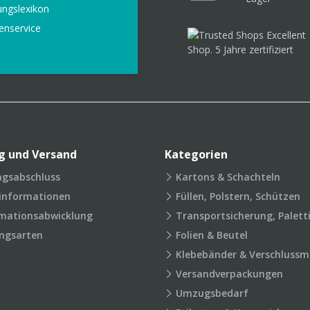
ungslexikon
enservice
g und Versand
Kategorien
agsabschluss
Kartons & Schachteln
rinformationen
Füllen, Polstern, Schützen
mationsabwicklung
Transportsicherung, Palett
ngsarten
Folien & Beutel
Klebebänder & Verschlussmi
Versandverpackungen
Umzugsbedarf